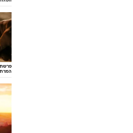
המלח
פרשת ב
המרתק