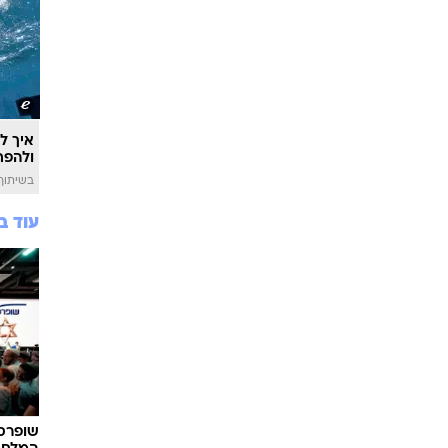
איך לה
ולהפח
בשיתוף  SWIM
עוד ב