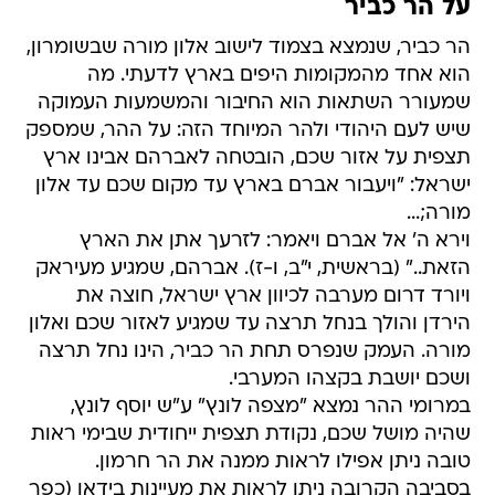
על הר כביר
הר כביר, שנמצא בצמוד לישוב אלון מורה שבשומרון,
הוא אחד מהמקומות היפים בארץ לדעתי. מה
שמעורר השתאות הוא החיבור והמשמעות העמוקה
שיש לעם היהודי ולהר המיוחד הזה: על ההר, שמספק
תצפית על אזור שכם, הובטחה לאברהם אבינו ארץ
ישראל: "ויעבור אברם בארץ עד מקום שכם עד אלון
מורה;...
וירא ה' אל אברם ויאמר: לזרעך אתן את הארץ
הזאת.." (בראשית, י"ב, ו-ז). אברהם, שמגיע מעיראק
ויורד דרום מערבה לכיוון ארץ ישראל, חוצה את
הירדן והולך בנחל תרצה עד שמגיע לאזור שכם ואלון
מורה. העמק שנפרס תחת הר כביר, הינו נחל תרצה
ושכם יושבת בקצהו המערבי.
במרומי ההר נמצא "מצפה לונץ" ע"ש יוסף לונץ,
שהיה מושל שכם, נקודת תצפית ייחודית שבימי ראות
טובה ניתן אפילו לראות ממנה את הר חרמון.
בסביבה הקרובה ניתן לראות את מעיינות בידאן (כפר