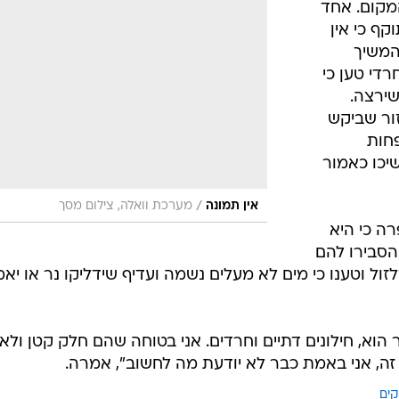
מקום. אחד
ף כי אין
המשיך
די טען כי
ירצה.
זור שביקש
חות
יכו כאמור
/
אין תמונה
מערכת וואלה, צילום מסך
רה כי היא
הסבירו להם
זול וטענו כי מים לא מעלים נשמה ועדיף שידליקו נר או יאמ
הוא, חילונים דתיים וחרדים. אני בטוחה שהם חלק קטן ולא
זה, אני באמת כבר לא יודעת מה לחשוב", אמרה.
קים