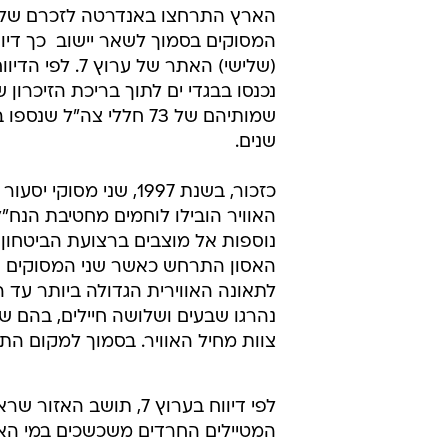
הארץ התרחצו באנדרטה לזכרם של ח
המסוקים בסמוך לשאר יישוב  כך דיוו
(שלישי) האתר של ערוץ
נכנסו בבגדי ים לתוך בריכת הזיכרון 
שנים.
כזכור, בשנת 1997, שני מסוקי י
האוויר הובילו לוחמים מחטיבת הנח"ל
נוספות אל מוצבים ברצועת הביטחון ש
האסון התרחש כאשר שני המסוקים ה
לתאונה האווירית הגדולה ביותר עד הי
נהרגו שבעים ושלושה חיילים, בהם ש
צוות מחיל האוויר. בסמוך למקום הת
לפי דיווח בערוץ 7, תושב האזו
המטיילים החרדים משכשכים במי הא