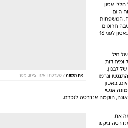
ללי אסון
ח היום
 7. לפי הדיווח, המשפחות
שבה חרוטים
שמותיהם של 73 חללי צה"ל שנספו באסון לפני 16
סעור של חיל
 ומיחידות
ל לבנון.
/
אין תמונה
מערכת וואלה, צילום מסך
תנגשו וגרמו
ום. באסון
מונה אנשי
אונה, הוקמה אנדרטה לזכרם.
ר שראה את
נדרטה ביקש