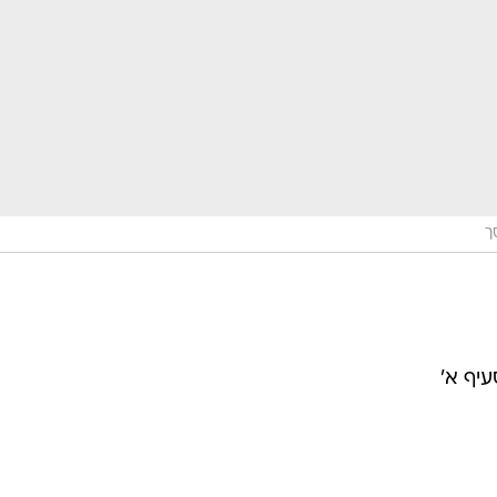
ך
יף א'