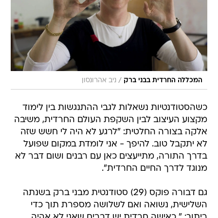
/
המכללה החרדית בבני ברק
ניב אהרונסון
כשהסטודנטיות נשאלות לגבי ההתנגשות בין לימוד
מקצוע העיצוב לבין השקפת העולם החרדית, משיבה
אלקה בצורה החלטית: "לרגע לא היה לי חשש שזה
לא יתקבל טוב. להיפך - אני לומדת במקום שפועל
בדרך התורה, מתייעצים כאן עם רבנים ושום דבר לא
מנוגד לדרך החיים החרדית".
גם דבורה פוקס (29) סטודנטית מבני ברק בשנתה
השלישית, נשואה ואם לשלושה מספרת תוך כדי
ריתוך: " כאישה חרדית יש דברים שאני לא אהיה