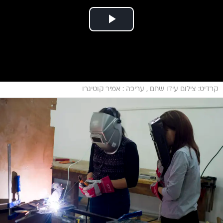
קרדיט: צילום עידו שחם , עריכה : אמיר קוטיגרו