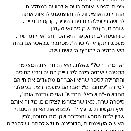
ציפיתי לפגוש אותה כשהיא לבושה במחלצות
ההודיות האופייניות לה והופתעתי לראות אותה
לבושה בשמלה בגוונים בהירים, קוקטית, נשית,
שובבית, בעלת שיק פריזאי מעודן.
כשהגיעה לבית הקפה היא הכריזה: "אין יותר שרי,
מעכשיו תקראי לי שרה". מסתבר שבאשראם בהודו
היא החליטה להוסיף ה' לשם שלה.
"אז מה חדש?" שאלתי. היא הניחה את המצלמה
הקטנה שאחזה בידה ליד שייק הסויה ונבט החיטה
והתחילה לספר שהיא ואברהם מתעדים את חייהם
לסדרה "מחוברים": "אברהם מועמד רציני במפלגה
החדשה-"הישראלי החדש" ואני מעודדת אותו",
סיפרה שרה. מאז שהצטרפו לצילומים, מלווה אותם
יועץ תקשורת שייעץ לה למצוא את האיזון הסגנוני
שבין ילדת הטבע והמדבר שקיימת בתוכה, לבין
האישה העוצמתית ,הדומיננטית ולא להתבייש להבליט