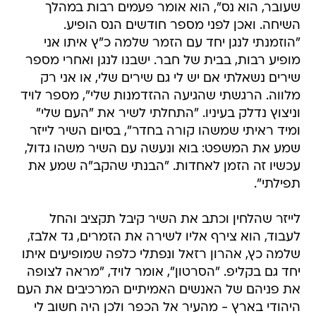
שעובר, הוא נס", הוא אומר פעמים רבות במהלך
השיחה. ואכן לפני מספר חודשים הנס הופיע.
"הוזמנתי לנגן יחד עם הזמר שלמה כ"ץ איתו אני
מופיע רבות, בבית של חבר. ישבנו לנגן ואחרי מספר
שירים נשאלתי אם יש לי גם שירים שלי, או אני רק
מלווה. הרגשתי שהגיעה ההזדמנות שלי", מספר לויד
וניצוץ נדלק בעיניו. "התחלתי לשיר את "העם שלי"
ומיד ראיתי שמשהו קורה בחדר", בסיום השיר לייזר
שמע את המשפט: בוא ונעשה עם השיר משהו גדול,
עכשיו זה הזמן לאחדות. "הבנתי שהקב"ה שמע את
תפילתי".
לייזר שהלחין וכתב את השיר קיבל תקציב והחל
לעבוד, הוא צירף אליו לשירה את הזמרים, גד אלבז,
שלמה כץ, אהרון רזאל ונפתלי כלפה שמופיעים איתו
יחד גם בקליפ. "הסרטון", אומר לויד, "מראה לצופה
את פניהם של האנשים האמיתיים המרכיבים את העם
היהודי בארץ - מהעיר אל הכפר ולכן היה חשוב לי