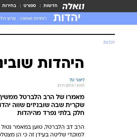
חדשות
ספורט
בחירות
יהדות
רוחניות ואמונה
ערוץ היד
יהדות
היהדות שובינ
ליאור טל
21.11.2013 / 6:00
מאמרו של הרב הלברטל ממשיך לע
שקרית שבה שובניזים שווה יהדו
חלק בלתי נפרד מהיהדות
הרב דב הלברטל, טוען במאמר נטול י
למוקדי שליטה בעידן זה כי הן מצטל