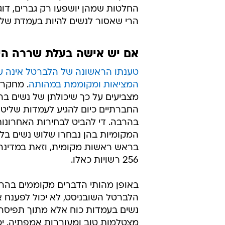
החלטות שמהן יושפעו רק גברים, דוג
הרי שאסור לנשים להיות בעמדת שלי
אם יש אישה בעלת שררה היא
טענתו הראשונה של הלברטל אינה ע
המציאות ומקוממת במהותה
. מחקרי
מצביעים על כך שיכולתן של נשים ב
החברתיים כיום להגיע לעמדות שליטה
בהרבה. די להביט לבחירות האחרונות
המקומיות בהן נבחרו שלוש נשים בל
בראש ראשות מקומית, וזאת במדינה
256 רשויות כאלו.
באופן מהותי הדברים מקוממים בהר
הלברטל השובניסט, לא יכול לפענח א
נשים בעמדות כוח אלא מתוך תפיסה
מצטלמות טוב ומעוררות אמפתיה. יכו