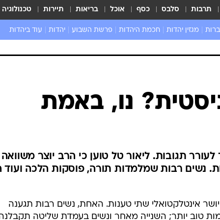
תרבות
סלבס
כסף
אוכל
בריאות
תיירות
טכנולוגיה
ברות
מגזין יהדות
חכמת היהדות
פרשת השבוע
יהדות
עוד ביהדות
שאל את הרב
יסטית? נו, באמת
ורר תגובות. ליאור טל טוען כי הרב יוצר משוואה
ת. נשים רבות שמלמדות תורה, פוסקות הלכה ועוד ה
ושר אינטלקטואלי שתי טענות. האחת, נשים רבות תגענה
מות טוב יותר; השנייה מאחר ונשים בעמדת שליטה תקבלנה