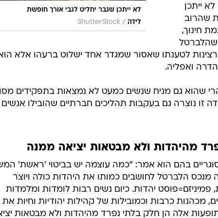
לא ייתכן
לא ייתכן שגבר יחליט לגבי אורך חופשת
ת שהרוב
/
לידה
ShutterStock
ת חינוך,
ה שהלברטל
ברצינות לטענתו שאסור שמגדר אחד ישלוט ברעהו אלא הוא
דרה ואפליה.
הרי שהוא גם מניח שנשים כמעט לא נמצאות בתפקידים מסוי
דה זו נוצרה גם בעקבות תהליכים חברתיים שהובילו אנשים
פרד מהיהדות ולא מבטאות יציאה ממנה
ריים בהם הוא אמר: "כמה עוצמה יש בביטוי 'ראשת' המ
ה מנכס הלברטל לחושבים כמותו את היהדות כולה ויוצר
פמיניזם=פוסט יהדות. כיום נשים רבות לומדות ומלמדות
, מכהנות כרבות וכמובילות של קהילות יהודיות וחיות את
 תופעות אלה הן חלק בלתי נפרד מהיהדות ולא מבטאות יצי