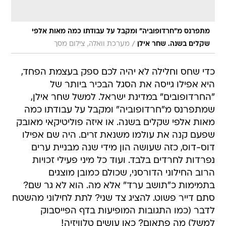
מתפרנס מ"חרדופוביה" ומקבל על עבודתו כמה מאות אלפי
/
שקלים בשנה. שחר אילן
מערכת וואלה, צילום מסך
כדי שחס וחלילה לא יהיה לכם ספק בעצמת הפחד,
היא אפילו גייסה את הסגל הבכיר ביותר של
"החרדופובים" במדינת ישראל. למשל שחר אילן,
שמתפרנס מ"חרדופוביה" ומקבל על עבודתו כמה
מאות אלפי שקלים בשנה. או איזה פוליטיקאי מאובק
שפעם קנה את עולמו משנאת זרים. היה שם אפילו
דוס-דוס, כזה שעושה הון מידי שנה מבניית ערים
נפרדות לחרדים בלבד. ועוד כל מיני פעילי זכויות
הרוב החילוני הדורסני, שכולם כמובן מוצגים
בתמימות כ"תושב ערד" אלא מה. הוא לא גר שם?
סתם דייר פשוט. להציג צד שני? לתת לחילוני מהשטח
לדבר (כמו התגובות המופיעות בדף הפייסבוק
למשל) מה פתאום? כאן עושים טלוויזיה!