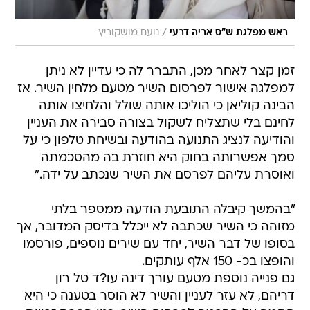
/
ראש מפלגת ש"ס אריה דרעי
נועם מושקוביץ
זמן קצר לאחר מכן, התברר לה כי עדיין לא ניתן
למפלגה אישור לפרסום השיר מטעם מלחין השיר. אז
הבינה קוליאן כי הוליכו אותה שולל והלחיצו אותה
לחינם בלי שתצליח לשקול בצורה סבירה את העניין
והודיעה לנציג התנועה בהודעה ובשיחת טלפון כי על
סמך אפשרותה בחוק היא חוזרת בה מהסכמתה
ואוסרת עליהם לפרסם את השיר שנכתב על ידה."
"בהמשך קיבלה התובעת הודעה ממספר בלתי
מזוהה כי השיר שכתבה לא ייכלל בדיסק המדובר, אך
בסופו של דבר השיר, יחד עם שירים נוספים, פורסמו
והופצו בכ- 150 אלף עותקים.
גם פנייה נוספת מטעם עורך דינה עו?ד טל רון
דריהם, לא עזר לעניין והשיר לא הוסר בטענה כי היא