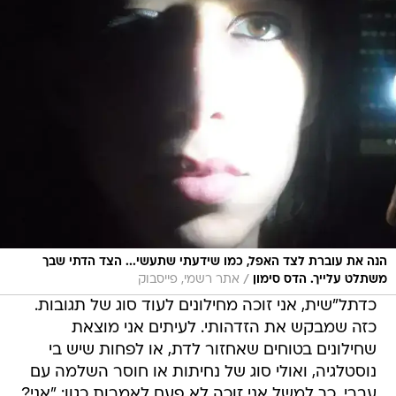
הנה את עוברת לצד האפל, כמו שידעתי שתעשי... הצד הדתי שבך
/
משתלט עלייך. הדס סימון
אתר רשמי, פייסבוק
כדתל"שית, אני זוכה מחילונים לעוד סוג של תגובות.
כזה שמבקש את הזדהותי. לעיתים אני מוצאת
שחילונים בטוחים שאחזור לדת, או לפחות שיש בי
נוסטלגיה, ואולי סוג של נחיתות או חוסר השלמה עם
עברי. כך למשל אני זוכה לא פעם לאמרות כגון: "אני?