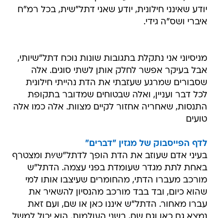
יודע שאינני חילונית, יודע שאני דתל"שית, בכל רמ"ח
איברי ושס"ה גידי.
מניסיוני אני נתקלת בתגובות שונות נוכח דתל"שיותי,
אבל בעיקר אפשר לחלק אותן לשתי סוגים. אלה
שסבורים שמרגע שעזבתי את הדת נהייתי חילונית
לכל דבר ועניין, ואלה שבטוחים שמדובר בתקופת
התנסות, שאחריה אחזור לקיים מצוות. אלה כמו אלה
טועים
לדף הפייסבוק של מגזין "דברים"
בעיני אדם שעוזב את הדת הופך לדתל"ש/ית ומצטרף
באחת לתת מגדר שעומדת בפני עצמה. הדתל"ש
מורכב מעברו הדתי, מהחומרים שעיצבו אותו למי
שהוא כיום, ובד בבד מורכב מהנסיון להשאיר את
עברו מאחור. הדתל"ש איננו כאן או שם, ועם זאת
נמצא גם כאן וגם שם, בשני העולמות. הוא יכול למשל