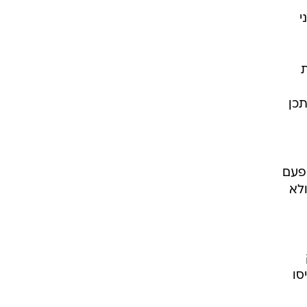
י
רו 135 בקשות
קה וייתכן
 פעם
ולא
סו