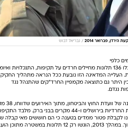
/
הירדן, פברואר 2014
גבריאל דבוש
ים כלפי
חיילים חרדים: מאז מאי 2013, התקבלו 136 תלונות מחיילים חרדים על תקיפות, התנכלויות ואיו
ת. העלייה המדאיגה הזו נובעת ככל הנראה מתהליך החקיק
ן היתר גם כתוצאה מקמפיין החרד"קים שהתנהל נגד
ת נגדם.
על פי הנתונים שנחשפו בועדת המשנה ש
של איומים ואלימות התקיימו בשכונות החרדיות בירושלים ו-44 מקרים בבני ברק. מלבד התק
4 חיילים חרדים פנו לקבלת פטור ממדים בטענה כי הם חוששים מאי קבלה 
או של בני משפחותיהם למוסדות חינוך. במהלך 2013, הוגשו רק 12 תלונות במשטרה מתוכ