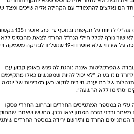
זוב את הבית ולא לחזור אליו מחשש שמא יותקף וההורים
ד הם נאלצים להתמודד עם הקהילה אליה שייכים ומצד שנ
בעקבות זאת הוחלט על הקמת מרכז צה"לי לדיווח על תקיפות ובנוסף עד כה, אוש
 לאישור גורף לכלל חיילי הנח"ל החרדי לצאת מהבסיס ללא
מדים לעומת 169 בקשות להיתרי הליכה על אזרחי שלא אושרו ו-19 שנשלחו לבדיקה מעמי
ובדה שהפרקליטות איננה נוהגת להיפגש באופן קבוע עם
רדים זו בעיה, "לא יכול להיות שמפגשים כאלו מתקיימים
נהלות של בת יענה. חייבים לנקוט כאן במדיניות של יוזמה 
ם יסתיימו ללא הרשעה".
 עלייה במספר המתגייסים החרדים וברחוב החרדי פסקו
 מאחר ורבני הזרם המתון יצאו נגדן. החשש שאחרי שהחוק
 המתגייסים החרדים ותירשם ירידה במספר החרדים שיתגיי