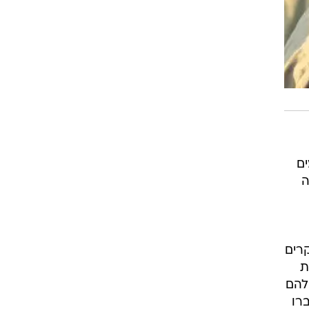
מים
ה
ל וועדת החוץ והביטחון, מתוך האירועים שדווחו, 38 מקרים
יפות
שלהם
ן הועברו