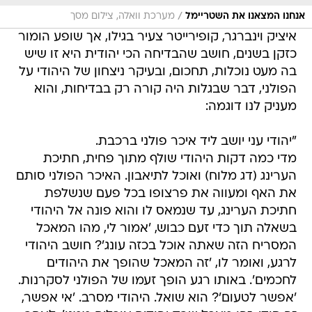
/
אנחנו המצאנו את השטריימל
מערכת וואלה, צילום מסך
איציק וינברגר, קופירייטר צעיר בגילו, אך שופע הומור
כזקן בשנים, חושב שהבדיחה הכי יהודית היא זו שיש
בה מעט נוכלות, תחכום, ובעיקר ניצחון של היהודי על
הפולני, דבר שבגלות היה קורה רק בבדיחות, והוא
מעניק לנו דוגמה:
"יהודי עני יושב ליד איכר פולני ברכבת.
מדי כמה דקות היהודי שולף מתוך פחית, חתיכת
הערינג (דג מלוח) ואוכל לתיאבון. האיכר הפולני סותם
את האף ומעווה את פרצופו בכל פעם שנשלפת
חתיכת הערינג, עד שנמאס לו והוא פונה אל היהודי
בשאלה תוך כדי זעם כבוש, 'אמור לי, מהו המאכל
המסריח הזה שאתה אוכל בכזה עונג'? חושב היהודי
לרגע, ואומר לו, 'זה המאכל שהופך את היהודים
לחכמים'. באותו רגע הופך זעמו של הפולני לסקרנות.
'אפשר לטעום'? הוא שואל. היהודי מסרב. 'אי אפשר,