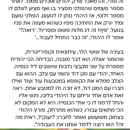
זה סודי, זהו מאכל שרק יהודים אוכלים ממנו'. לאחר
מספר פעמים שהפולני מפציר בו ואף מציע לשלם לו
מספר זלוטי, אז היהודי נותן לו לטעום. הפולני טועם
ומיד יורק את החתיכה מפיו כשהוא מעווה את פניו
בגועל. 'פיף! זה דג מלוח פשוט ומסריח'. 'רואה?'
אומר לו היהודי, 'זה כבר התחיל לעבוד...'
בעיניה של שושי הלר, עיתונאית וקופירייטרית,
שהומור אצלה הוא דבר מובנה, הבדיחה הכי יהודית
מספרת על שני מקבצי נדבות שיושבים ליד כנסייה.
האחד, יהודי עם מגן דוד והשני עם צלב. ההוא עם
הצלב ממלא את הקופסא במטבעות עוד ועוד ואילו
חברו עם המגן דוד, לא זוכה ולו למטבע אחת. ראה
זאת אדם אחד וריחם על היהודי בליבו, ניגש אליו
והחל לרמוז לו כי אולי הכנסייה היא לא המקום לא
הכי מתאים עבורו. כשהוא מתרחק, פורץ היהודי
בצחוק משועשע ואומר לחברו: ?יענק'ל, ראית מה
זה? הוא רוצה ללמד אותנו את העבודה".