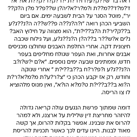
ראה בו "ש??ק?ע?רו?ר?ת י?ר?ק?ר?ק??ת או? א?
ד?מ?ד??מ??ת ו?מ?ר?א?יה?ן ש??פ?ל מ?ן ה?ק??
יר", מוטל הסגר על הבית לשבעה ימים. אם ביום
השביעי הכהן רואה "ו?ה?נ??ה פ??ש??ה ה?נ??ג?ע
ב??ק?יר?ת ה?ב??י?ת", הוא מצווה על חילוץ האב?
נ?ים א?ש??ר ב??ה?ן ה?נ??ג?ע, ועל גילוח שכבה
חיצונית דקה. אחרי החלפת האבנים שחולצו מכניסים
אבנים אחרות, ואת העפר שגולח מחליפים בעפר
חדש, וממתינים שבעה ימים נוספים. "א?ם י?ש?ו?ב
ה?נ??ג?ע ו?פ?ר?ח ב??ב??י?ת " אחרי שנוקה
וחודש, רק אז יקבע הכהן כי "צ?ר?ע?ת מ?מ?א?ר?ת
ה?וא ב??ב??י?ת ט?מ?א הו?א", ואין מנוס מלהוציא
לו צו הריסה.
דומה שמתוך פרשת הנגעים עולה קריאה גדולה
להיזהר מחריצת דין שלילית על ארצנו, ולא למהר
להרוס את שבנינו. אפשר בקלות להרוס, אך קשה
מאוד לבנות. היינו עדים לכך כאשר תכניות להריסת