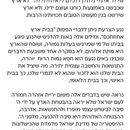
ש??ר א?נ?י נ?ת?ן ל?כ?ם ל?א?ח?ז??ה"  לא ארץ
שכבשנו באמצעות כוחנו ועוצם ידינו, ולא ארץ
שירשנו בגין מעשינו הטובים וזכויותינו הרבות.
נגע הצרעת ניתן לדברי הפסוק "בבית ארץ
אחוזתכם", ומילים אלה באות להדגיש שהנגע פוגע
בביתו של מי שמרגיש בעלות גמורה, ושוכח שהארץ
היא מתת אלוהים. לא במקרה אחד משבעת הדברים
שבגינו באים נגעם הוא חטא גסות הרוח  יוהרה,
התנשאות והחשבה עצמית יתירה. מה שיציל את
הבית שלנו הוא לזכור שהוא לא לגמרי שלנו, כך בבית
האישי, וכך בבית הלאומי.
נראה שיש בדברים אלה משום יריית אזהרה חמורה
לעם ישראל שלא יראה בהבטחת הארץ על ידי ה'
סיבה לביטחון עצמי מופרז ולהתנשאות. אדרבה,
ההבטחה האלוהית היא סיבה להכנעה, מלפני ה'.
ההיסטוריה של מדינת ישראל מלמדת שהכישלונות