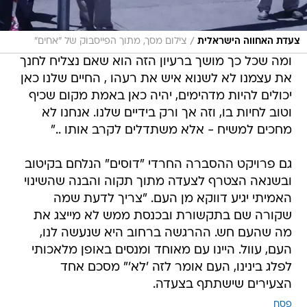
/
צעדת האחווה הישראלית
צילום מסך, מתוך הפייסבוק של "אחים"
ומה שכל כך מושך ברעיון הזה הוא שאם נצליח לחנך
את עצמנו לא לשנוא איש את רעהו , החיים שלנו כאן
יכולים להיות מדהימים, יהיה כאן באמת מקום שכיף
וטוב לחיות בו, וזה אך ורק בידיים שלנו. אנחנו לא
מחכים למשיח - אלא משתדלים לקרב אותו .."
גם פרויקט ההסברה החרדי "דוסים" הנלחם בקיטוב
ובשנאה הצטרף לצעדה מתוך תקוה והבנה שהשינוי
האמיתי יגיע דווקא מן העם. "צריך לדעת שמה
שקורה שם בתקשורת ובכנסת ממש לא מייצג את
מה שהעם חש. ההרגשה ברחוב היא שנעשה לנו,
העם, עוול. היינו עם מאוחד ומנסים באופן מלאכותי
לפלג בינינו, העם אומר לזה 'לא'" מסכם אחד
הצעירים שישתתף בצעדה.
פסח