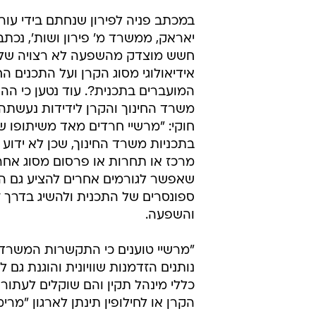
במכתב פניה לפירון שנחתם בידי עורך
יאראק, ממשרד מ' פירון ושות', נכתב 
חשש מוצדק מהשפעה לא רצויה של 
אידיאולוגי מסוג הקרן ועל התכנים החי
המועברים בתכנית?. עוד נטען כי הה
משרד החינוך והקרן לידידות נעשתה 
חוקי: "מרשיי חרדים מאד משיתופו ש
בתכניות משרד החינוך, שכן לא ידוע 
מרכז או תחרות או פרסום מסוג אחר
שאפשר לגורמים אחרים להציע גם הם
ספונסרים של התכנית ולהשיג בדרך ז
והשפעה.
"מרשיי טוענים כי התקשרות המשרד 
נותנים הזדמנות שוויונית והוגנת גם
כללי מינהל תקין והם שוקלים לעתו
הקרן או לחילופין תינתן לארגון "מר