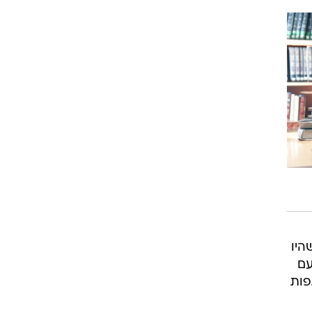
היו
עם
פות