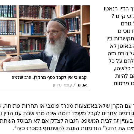
 הדין רנאטו
כי קיים ?
גורם
נוכיים
תקשרות בין
באופן לא
ל גורם כזה
להם על כל
 כלשהו,
 להיות
קבע כי אין לקבל כסף מהקרן. הרב שלמה
ו פרסום
/
אבינר
עומר מירון
עם הקרן שלא באמצעות מכרז פומבי או תחרות פתוחה, ש
 לגורמים אחרים לקבל מעמד דומה אינה מתיישבת עם הדין ו
ר בעניין זה לבית המשפט הגבוה לצדק אם לא תבוטל השתת
ימים את הדגל" הזדמנות הוגנת להשתתף במכרז כזה".