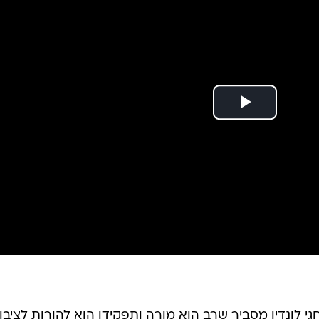
י לונדין מסביר שרב הוא מורה ותפקידו הוא להורות לציבו