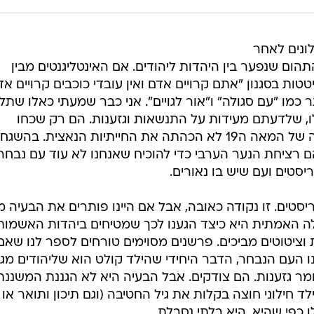
ונים לאחר
ום שנפער בין היהדות ליהודים. אם האינטליגנטים מבין
ת בסגנון "אתם קרויים אדם ואין עובדי כוכבים קרויים אד
 כמו "עם סגולה" ו"אור לגויים". אני כבר שמעתי כאלו שתלו
, שלדעתם מעידות על התנשאות וגזענות. הם רק שכחו
שאפילו ההתבוללות הגדולה בגרמניה של המאה ה19 לא הכהתה את החייתיות הנאצית. בהשג
 רציחת הנער הערבי כדי להוכיח שאנחנו לא עוד עם נבחר,
סטים ועם שיש בו נאורים.
סטים. זו נקודה כאובה, אבל אם היינו פותרים את הבעיה מ
לה האמתית היא כיצד הגענו לכך שמטיחים ביהדות האשמות
וציטוטים מביכים. פרשנים מסוימים טורחים לספר לנו שאם
ו העם הנבחר, הדבר היחידי שהילד קולט הוא שליהודים מגי
כלומר גזענות. הם צודקים. אבל הבעיה היא לא הגננת המשננת
ד חילוני חוצה בקלות את גיל החטיבה (וגם תיכון ותואר או
 כפי שהיא, היא בלתי נסבלת.