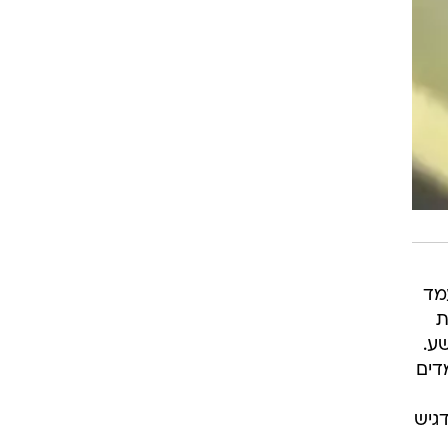
מד
ת
ע.
דים
גיש