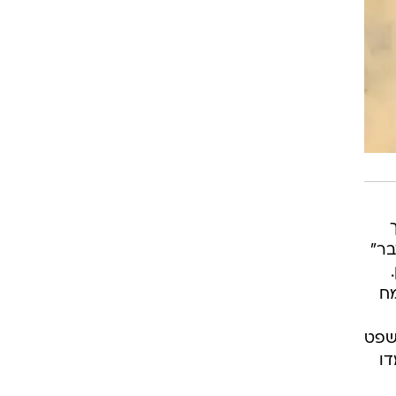
בר"
מח
משפט
דו