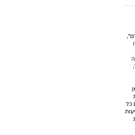
ם",
חה
ן
 כל
עות