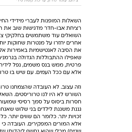
צילום: עומר מירון, עריכה: קשת סידי
השאלות המופנות לעברי מידידי החיל
רציחת אבו-חדר מדגישות שוב את התה
השואלים עוד משתמשים בחלקיקי ציטטו
אחרים יחזרו על מנטרות שחוקות יותר
את הסיבה לאנטישמיות באמירות אלו
פרטית, ממש בנס משמים, נפל לידיהם
אלא עם ככל העמים. עם שיש בו טרורי
וזה עצוב. לא העובדה שהצמחנו טרורי
השורש לא היו לנו טרוריסטים. השא
חסרות ביסוס על סמך רסיסי שמועות 
גננת משננת לילדים בני שלוש שאנחנ
זכויות יתר. כלומר הם שווים יותר. 
אלא המורים המפקירים. העובדה כי יל
שניים) מבלי שהוא נחשף ליהדותו שלו