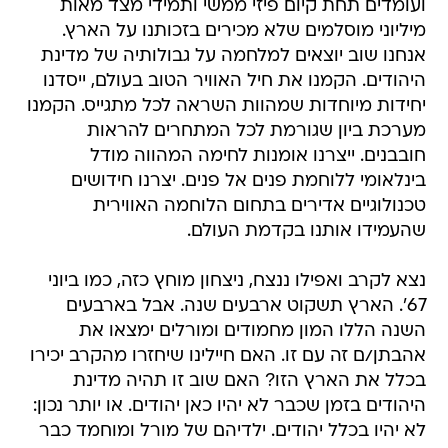
ועומדים תחת קיום פיזי ממשי ותמידי מצד מאות
מיליוני מוסלמים שלא מכירים בזכותנו על הארץ.
אנחנו שוב יוצאים למלחמה על גבולותיה של מדינת
היהודים. הקמנו את חיל האוויר הטוב בעולם, ייסדנו
יחידות מיוחדות שמהוות השראה לכל מתגייס. הקמנו
מערכת ביון שגורמת לכל המתחרים להראות
חובבנים. ייצרנו אומנות לחימה המהווה מודל
בינלאומי ללוחמת פנים אל פנים. יצרנו חידושים
טכנולוגיים אדירים בתחום הלוחמה האווירית
שהעמידו אותנו בקדמת העולם.
נצא לקרב ואפילו ננצח, ניצחון מוחץ כזה, כמו ביוני
67'. הארץ תשקוט ארבעים שנה. אבל בארבעים
השנה הללו המון מחמודים ומורלים ימצאו את
אהבתן/ם זה עם זו. האם חיילינו שיחזרו מהקרב יכירו
בכלל את הארץ הזו? האם שוב זו תהיה מדינת
היהודים בזמן שכבר לא יהיו כאן יהודים. או יותר נכון:
לא יהיו בכלל יהודים. ילדיהם של מורל ומוחמד כבר