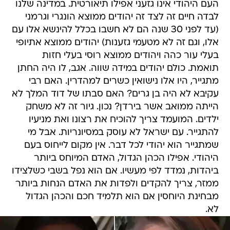
העם היהודי אינו גזעני אפילו תיאורטית. במדינה שלנו
לבדה חיים זה לצד זה יהודים ממוצא הונגרי וגרמני
(עד לפני 30 שנה הם לא חשבו בכלל להינשא אלו עם
אלו, וגם זה לא מטעמי גזענות) יהודים ממוצא אתיופי
בעלי עור כהה ויהודים ממוצא רוסי בעלי חזות
תואמת. כולם יהודים במידה שווה. אגב, לו היה החתן
מתגייר, היו אלו נישואין כשרים למהדרין. האם רבי
עקיבא לא היה בן גרים? האם סבתו של דוד המלך לא
הייתה ממואב אשר בירדן? נכון. גיור זה לא משחק
ילדים. המועמד צריך להוכיח את רצונו ואת מניעיו
להתגייר. עם ישראל לא עוסק במסיונריות. אבל מי
שמתגייר הוא יהודי לכל דבר. אין מקום לייחוס בעם
היהודי. אפילו הכהן הגדול, האדם המיוחס ביותר
ביהדות, נמדד לפי מעשיו. אם הוא נפל בשבי כשלצידו
ממזר, צריך להקדים ולפדות את האדם הנחות ביותר
מבחינת היוחסין אם הוא תלמיד חכם והכהן הגדול
לא.