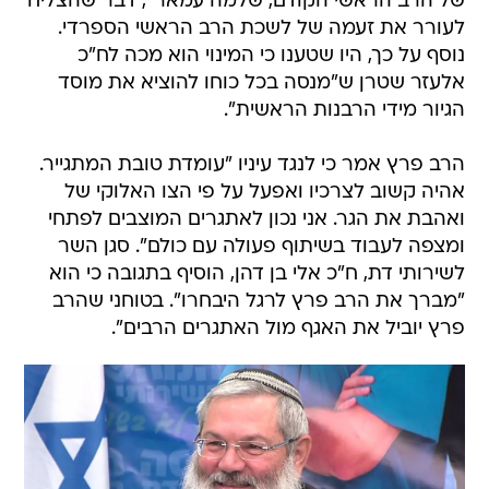
של הרב הראשי הקודם, שלמה עמאר", דבר שהצליח
לעורר את זעמה של לשכת הרב הראשי הספרדי.
נוסף על כך, היו שטענו כי המינוי הוא מכה לח"כ
אלעזר שטרן ש"מנסה בכל כוחו להוציא את מוסד
הגיור מידי הרבנות הראשית".
הרב פרץ אמר כי לנגד עיניו "עומדת טובת המתגייר.
אהיה קשוב לצרכיו ואפעל על פי הצו האלוקי של
ואהבת את הגר. אני נכון לאתגרים המוצבים לפתחי
ומצפה לעבוד בשיתוף פעולה עם כולם". סגן השר
לשירותי דת, ח"כ אלי בן דהן, הוסיף בתגובה כי הוא
"מברך את הרב פרץ לרגל היבחרו". בטוחני שהרב
פרץ יוביל את האגף מול האתגרים הרבים".