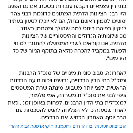
בתי דין עצמאיים ויקבעו עובדות בשטח. אם גם הפעם
הזו רבני הציונות הדתית המתונים כדוגמת רבני צהר
ימשיכו לטמון ראשם בחול, הם לא יוכלו לטעון בעתיד
לניקיון כפיהם ביחס למה שהולך ומסתמן כאחד
מכישלונותיה הגדולים וההיסטוריים של הציונות
הדתית. אנו קוראים לשרי הממשלה להתנגד למינוי
ולפעול במקביל להכרה מלאה בתוקף הגיור של כל
הזרמים".
לאחרונה, סביב סוגיית מינויים של מנכ"ל הרבנות
ומנכ"ל בתי הדין הרבניים, נרשמו ויכוחים עם הרבנות
הראשית. לפני יותר משבוע, מינתה שרת המשפטים
ציפי לבני את מנכ"לית משרדה, אמי פלמור,
למנכ"לית בתי הדין הרבניים, לפחות באופן זמני, וזאת
לאחר שטענה כי לא הצליחה להגיע להסכמות עם
הרב יוסף. האחרון הכחיש את הדברים.
הרב יצחק יוסף
אלי בן דהן
חיים דרוקמן
גיור
יקי אדמקר
הבית היהודי