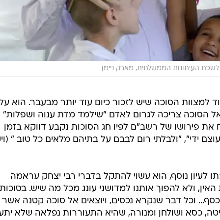
לשכת העיתונות הממשלתית, מארק ניימן
 למצוות הסוכה שיש לזכור כיום עוד יותר מבעבר. הוא עלו
ל הסוכה צריכה לגרום לאדם "שילמד מדת ענוה ושפלות"
וח את פירושו של רשב"ם לפיו חג הסוכות נקבע דווקא בזמן
כחי ועוצם ידי", "ולבלתי רום לבבם על בתיהם מלאים כל טו
ו לעיון נוסף, הוא עשוי להתקל בדברי רבי יצחק עראמה
ין, ולא להפוך אותנו למדושני עונג מכל מה שיש. בסוכות,
הכסף... וכל דבר שנקרא נכסים, ויוצאים אל סוכה קטנה אשר א
מיטה, כסא ושולחן ומנורה, שהיא התעוררות נפלאה שלא יתע