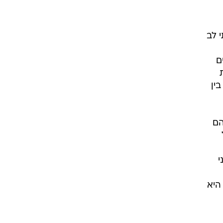
 לב
ם
ין
הם
י
היא