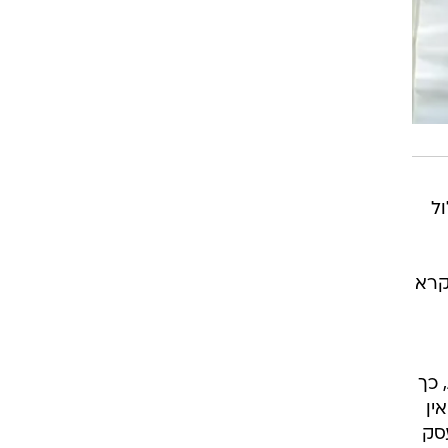
ל
ב "
 כך
ין
סק