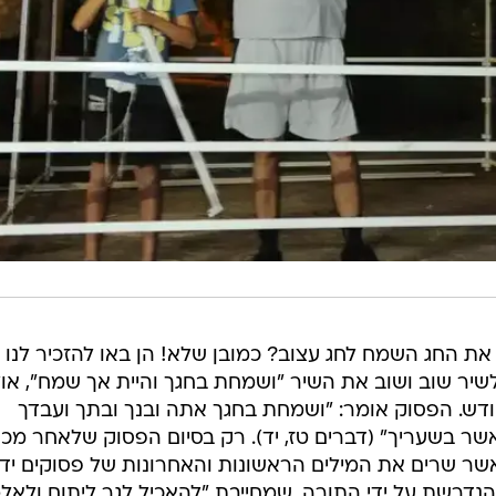
ת החג השמח לחג עצוב? כמובן שלא! הן באו להזכיר לנו 
יר שוב ושוב את השיר "ושמחת בחגך והיית אך שמח", או
ודש. הפסוק אומר: "ושמחת בחגך אתה ובנך ובתך ועבדך
אשר בשעריך" (דברים טז, יד). רק בסיום הפסוק שלאחר מכן
אשר שרים את המילים הראשונות והאחרונות של פסוקים יד
דרשת על ידי התורה, שמחייבת "להאכיל לגר ליתום ולאל