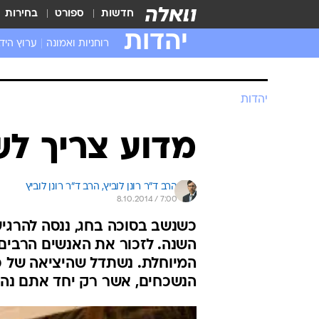
חדשות
ספורט
בחירות
יהדות
רוחניות ואמונה
ערוץ היד
יהדות
מדוע צריך ל
הרב ד"ר רונן לוביץ, 
הרב ד"ר רונן לוביץ 
8.10.2014 / 7:00
כשנשב בסוכה בחג, ננסה להרגי
השנה. לזכור את האנשים הרבים
המיוחלת. נשתדל שהיציאה של כול
הנשכחים, אשר רק יחד אתם נה