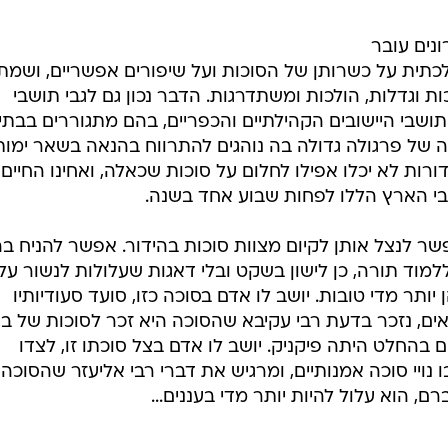
נים עובר
כתית על כשרותן של הסוכות ועל שיפורים אפשריים, ושמתי
 וגדלות, הולכות ומשתדרגות. הדבר נכון גם לגבי תושבי
ושבי היישובים הקהילתיים והכפריים, בהם מתגוררים בבתי
רה של פרגולה גדולה בה נוהגים להתרווח בהנאה בשאר ימות
ורות לא יכלו אפילו לחלום על סוכות שכאלה, ואחינו החיים ב
י הארץ הללו לפחות שבוע אחד בשנה.
שר לנצל אותן לקיום מצוות סוכות בהידור. אפשר להניח ב
למוד תורה, כן לישון בשקט ובלי דאגות שעלולות לנשור על
יותר מדי טובות. יושב לו אדם בסוכה כזו, סועד סעודיותיו
נאים, נזכר בדעת רבי עקיבא שהסוכה היא זכר לסוכות של בנ
בהחלט היתה פיקניק. יושב לו אדם בצל סוכתו זו, לצדו
נויי סוכה אמנותיים, ומרגיש את דברי רבי אליעזר שהסוכה 
רם, הוא עלול להיות יותר מדי בעננים...