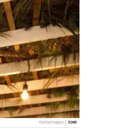
/
סוכה
GettyImages