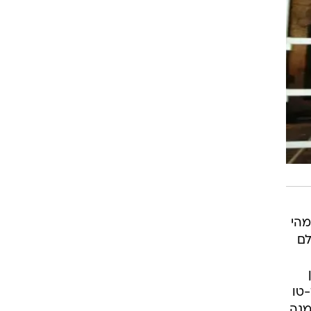
מהי
לם
-טו
מנה