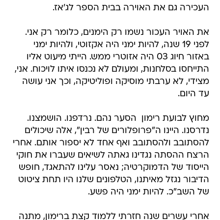
העכירה גם את האוירה בבית הספר לג'אז.
את האויר העכור נשמו רק הימנים, כלומר רק אני.
לפני 19 שנה, להיות ימני היה אקזוטי, ולהיות ימני
באזור חיוג 03 היה אזוטרי ממש. הייתי מיעוט אליו
התייחסו בסלחנות, ומעולם לא נכנסו איתו לויכוח. אני,
מצידי, לא ערבתי מוסיקה ופוליטיקה, וכך אני עושה
עד היום.
מחוץ לבועת רימון  הסער נהם. נרדפנו. הושמצנו.
נדרסנו. היינו ה"פרופלורים של רבין", אלה שיכולים
להסתובב ולהסתובב ואף אחד לא יספור אותם. אחרי
הרצח ההסתה נגדינו גאתה לשיאים שעברו את חוקי
הייסוד של הדמוקרטיה; נאסר עלינו להתאגד, חופש
הדיבור נגזל מאיתנו, הטלפונים שלנו היו תחת ציטוט
של השב"כ. להיות ימני היה פשע.
אחרי עשרים שנה חזרתי ללמוד קצת ברימון, מתנה