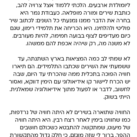
ליומולדת ארבעים. הלכתי ללמוד אצל צרויה להב,
כותבת שירים ומורה מופלאה. כעבודת גמר היא
בחרה את הדבר ממנו נמנעתי כל השנים: לכתוב שיר
פוליטי ולהלחינו. היא הכריחה את תלמידי רימון, שגם
כיום מעדיפים לצוף בבועה חמימה, להיות מעורבים.
לא משנה מה, רק שיהיה אכפת להם ממשהו.
לא שמתי לב כמה המציאות בארץ השתנתה, עד
ששמעתי את השירים שכתבו התלמידים. הם תיארו
חוויה הפוכה בתכלית ממה שהכרתי עד היום, שבה
יש הכרח ליישור קו אידיאולוגי עם הימין דווקא, ואסור
לחשוב, לדבר או לפעול מתוך אידיאולוגיה שמאלנית.
הייתי בשוק.
החוויה שתוארה בשירים לא היתה חוויה של נרדפות,
כמו שחווינו בימין לאחר רצח רבין. היא היתה חוויה
של מיעוט, שמתקשה להתבטא כשכולם חושבים
ההפך. ברור לי שזה מוגזם, כי חלק גדול מהתקשורת