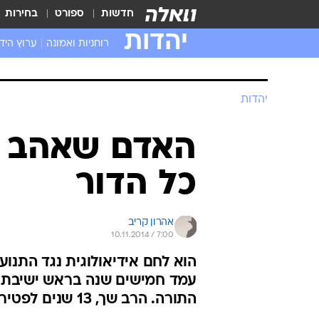
חדשות
ספורט
בחירות
יהדות
רוחניות ואמונה
ערוץ היד
יהדות
האדם שאהב א
כל הדור
אהרון קריב
10.11.2014 / 7:00
הוא לחם אידיאולוגית נגד התנוע
עמד חמישים שנה בראש ישיבת פו
התורה. הרב שך, 13 שנים לפטירתו