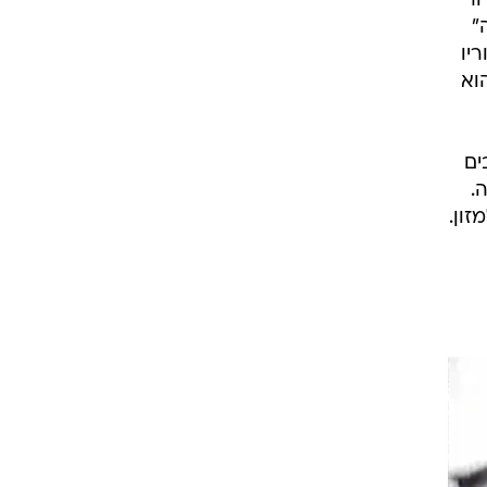
ור
קה"
יו
וא
ים
.
זון.