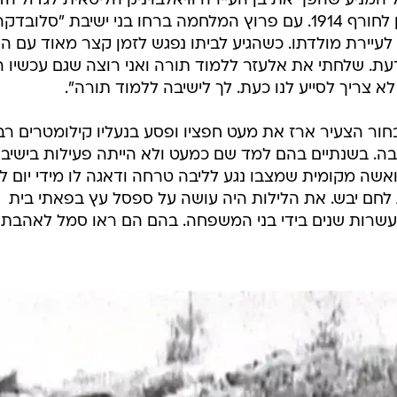
המניע שהפך את בן העיירה וויאלבויניק הליטאית לגדול הד
וראש כל הישיבות נצטרך לנסוע בזמן לחורף 1914. עם פרוץ המלחמה ברחו בני ישיבת "סלובד
עיירת מולדתו. כשהגיע לביתו נפגש לזמן קצר מאוד עם הור
עת. שלחתי את אלעזר ללמוד תורה ואני רוצה שגם עכשיו ה
א צריך לסייע לנו כעת. לך לישיבה ללמוד תורה".
חור הצעיר ארז את מעט חפציו ופסע בנעליו קילומטרים רב
בה. בשנתיים בהם למד שם כמעט ולא הייתה פעילות בישיבה
ואשה מקומית שמצבו נגע לליבה טרחה ודאגה לו מידי יום למ
חם יבש. את הלילות היה עושה על ספסל עץ בפאתי בית
עשרות שנים בידי בני המשפחה. בהם הם ראו סמל לאהבת