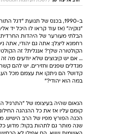
/
הרב אליעזר שך
לשכת העיתונות הממשלתי
ב-1990, בכנס של תנועת "דגל התו
"נוקיה" (אז עוד קראו לו היכל יד א
הבלתי מעורער של היהדות החרדית, ו
רחמנא ליצלן: אתה גם יהודי, אתה נ
הקולטורה שלך? אנגלית? זה הקולטו
... אם יש קיבוצים שלא יודעים מה זה 
מגדלים שפנים וחזירים. יש להם קש
קדוש? הם ניתקו את עצמם מכל העבר 
במה הוא יהודי?"
קומם עליו אז את כל ההנהגה החילונ
שנה מותר גם לתהות בקול: מדוע כל 
האשמות שווא. הם אפילו לא הכחיש