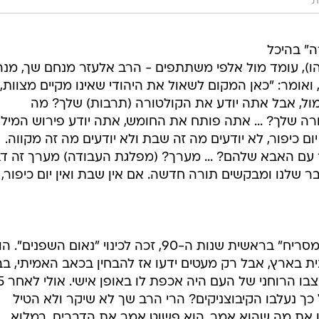
ת
רה" בהיכל
ליהו), עומד מול אלפי משתתפים - הרב אלעזר מנחם שך, מנה
אומר: "כאן המקום לשאול את היהודי שאינו מקיים מצוות,
ימול, אבל אתה יודע את הקולטורה (תרבות) שלך? מה
רה שלך? ... אתה פותח את החומש, אתה יודע פירוש המיל
יום כיפור, לא יודעים מה זה שבת ולא יודעים מה זה מקווה.
ר עם האבא שלהם? ... מערך? (מפלגת העבודה) מערך זה ד
שלנו ומבקשים תורה חדשה. אם אין שבת ואין יום כיפור, 
הנאום שהיה בעיצומו של "התרגיל המסריח" בראשית שנות ה-90, זכה לכינוי "נאום השפנים".
ית בארץ, אבל רק מעטים ידעו אז להבחין בכאב האמיתי, בב
הכנה הפורץ מפיו של הרב הי
כך נעלבו הקיבוצניקים? הרי הרב שך לא שיקר ולא הטיל
ו את מה שהוא אמר. הוא פשוט אמר את הדברים. במלוא