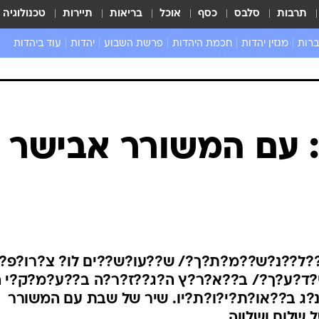
תרבות
סלבס
כסף
אוכל
בריאות
תיירות
טכנולוגיה
ברות
מגזין יהדות
חכמת היהדות
פרשת השבוע
יהדות
עוד ביהדות
שאל את הרב
 עם המשורר אבישר
?ל??נ?ש??מ?ת?ך?/ ש??עו?ש??ים לו? צ?רו?פ?י
י?ד?ע?ך?/ ב??א?ר?ץ ה?ג??ז?ר?ה ב??ע?מ?ק?י 
נ?ג ב??או?ת?י?ו?ת?יו. שיר של שבת עם המשורר
שלום ושלווה