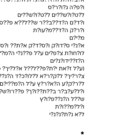
א?ב?ח?ת ה?ז??גו?ג?ית ה?נ??ש??ב
ו?פ?ה ג?ו?ר?ס
ל?ט?ו?ש??ים ל?ט?ו?ש??ים
ו?ד?ם ה?ד??ב??ר ש??ל??א פ??ס
ו?ר?ק ה?ד??מ?עו?ת
מ?י?ם
א?נ?י ס?דו?ק ו?ס?ד?ק א?ת?? ו?ס?
לו?חו?ת צ?פ?ים ע?ל פ??נ?י ה?מ??
ה?ז??ידו?נ?ים
(ע?ל ז?את י?ת?פ??ל??ל א?ל?יך? כ
צ?ר?יך? ל?ק?ר?א ל?לו?כ?ד ה?נ?
ל?ר?ק?ע ה?א?ר?ץ ע?ל ה?מ??י?ם
ו?ל?ע?ב?ר ב??ת??ו?ך? פ??רו?ש?ו
ש??ל ה?נ??פ?ו?ץ
ו?ל?מ??ו?ת
ל?א נ?ת?נ?נ?י
*