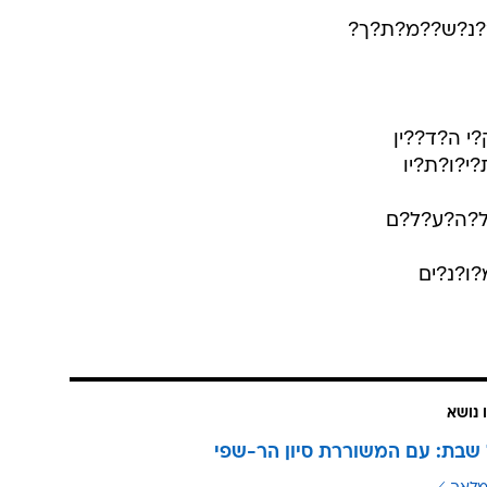
?נ?ש??מ?ת?ך?
י ה?ד??ין
י?ו?ת?יו
ל?ה?ע?ל?ם
ו?נ?ים
 נושא
שבת: עם המשוררת סיון הר-שפי