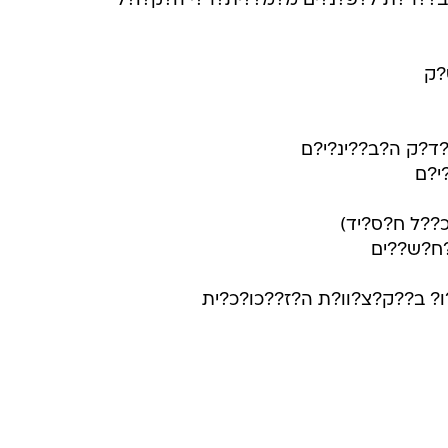
??ר?ת ל?פ?נ?ים מ?מ??ית?ר?י ה?ק?ו?ל
?ק
ד?ק ה?ב??ינ?י?ם
י?ם
??ל ח?ס?יד)
?ח?ש??ים
? ב??ק?צ?וו?ת ה?ז??כו?כ?ית