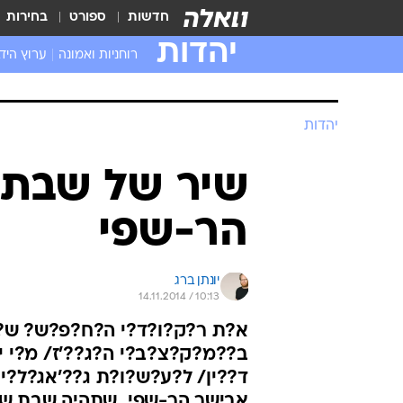
חדשות
ספורט
בחירות
יהדות
רוחניות ואמונה
ערוץ היד
יהדות
שיר של שבת:
הר-שפי
יונתן ברג
14.11.2014 / 10:13
א?ת ר?ק?ו?ד?י ה?ח?פ?ש? ש?
ב??מ?ק?צ?ב?י ה?ג??'ז/ מ?י 
ד??ין/ ל?ע?ש?ו?ת ג??'אג?ל?י
אבישר הר-שפי. שתהיה שבת של 