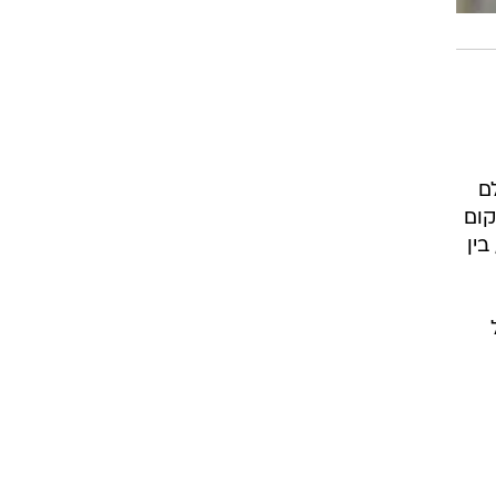
ם
קום
ין