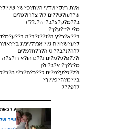
א?ת ר?ק?ו?ד?י ה?ח?פ?ש? ש??ל?
ש??עו?ש??ים לו? צ?רו?פ?ים
ב??מ?ק?צ?ב?י ה?ג??'ז
מ?י י?ד?ע?ך?
ב??א?ר?ץ ה?ג??ז?ר?ה ב??ע?מ?ק?
ל?ע?ש?ו?ת ג??'אג?ל?ינ?ג ב??או?ת?
ל?ה?נ?ב??יט ה?ר?ח?מ?ים
ו?ל?פ?ע?מ?ים ג??ם הו?א רו?צ?ה 
מ?ל?ך? א?ב?יו?ן
ו?ל?פ?ע?מ?ים כ??כ?ת?ר?י ה?ר?מ?
ב??מ?ה?פ??ך?
ל?פ??ל
עוד באותו
שיר של 