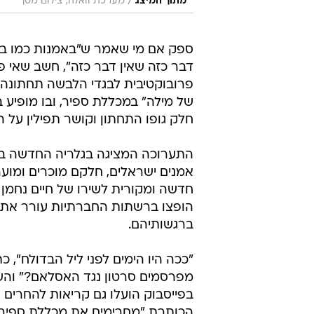
/
מתוך המיצג
מערכת וואלה, צילום מסך
ספק אם מי שאמר ש"באמנות כמו באמ
דבר כזה שאין דבר כזה", חשב שאי פע
של מילה" במכללת ספיר, ובו מופיע 
חלק גופו התחתון וקושר תפילין על הח
התערוכה המציגה בגלריה החדשה בב
אמנים ישראלים, חלקם מוכרים ומוער
חדשה ומקורית לשירו של חיים נחמן ב
הופצו ברשתות החברתיות עורר את זע
ברגשותיהם.
"ככה היו הימים לפני ליל הבדולח", 
מפרסמים סרטון נגד האסלאם?" והשי
בפייסבוק הועלו גם קריאות להחרי
הכותרת "מחרימים את מכללת ספיר" צבר יות