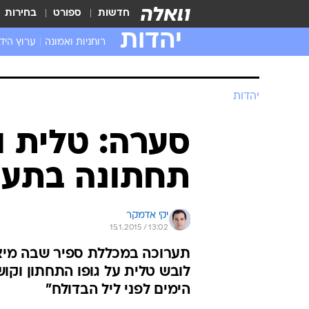
חדשות
ספורט
בחירות
יהדות
רוחניות ואמונה
ערוץ היד
יהדות
סערה: טלית ו
תחתונה בתער
יקי אדמקר
15.1.2015 / 13:02
תערוכה במכללת ספיר שבה מיצג
לובש טלית על גופו התחתון וקוש
הימים לפני ליל הבדולח"