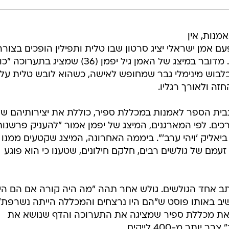
נות, אין
ם אמן ישראלי יציג סרטון שבו טלית ותפילין הופכים בצורה
פרובוקטיבית לבגדי הלבשה תחתונה. מדובר במיצג של האמן גיל יפמן (36) שמציג בת
בלבוש מינימלי גבר שמחופש לאישה, כשהוא לובש טלית על
זה ולאורך רגליו.
ית הספר לאמנות במכללת ספיר, כוללת את יצירותיהם של
כים. לפי המארגנים, המיצג של יפמן אמור "להעניק פרשנות
יאליק 'ויהי ערב'". ביממה האחרונה, המיצג שקטעים ממנו
מם של גולשים רבים, חלקם חילונים, שטענו כי הוא פוגע
כתב אחד הגולשים. גולש אחר תהה "מה היה קורה אם הם היו
ב באותו פוסט ש"הם היו נרצחים והמכללה הייתה נשרפת".
ם את מכללת ספיר שמציגה את התערוכה והדף שנושא את
ר מ-400 לייקים.