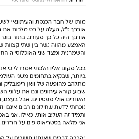
/
חרדיות
AP, Tara Todras-Whitehill
מותו של חבר הכנסת והעיתונאי לשעב
אורבך ז"ל, העלה על כס מלכות את
אורבך היה כל כך מעורב. בתור בוגר
האמצע מהווה גשר בין שתי קצוות שב
והשמרנית ומצד שני האוכלוסייה החי
בכל מקום אליו הלכתי אמרו לי כי א
ביותר, שבקיא בתחומים משני העולמות
מתלהב מהופעה של וואן ריפובליק וג
שבוע קורא עיתונים וגם את עלוני ה
האחרים אולי מפסידים. אבל בעצם, גם
נוכחתי לדעת שחילונים רבים אינם יו
ותמיד זה העליב אותי. כאילו, אני ב
אני מלאה בסטריאוטיפים על חרדים.
"הרבה דברים שאנחנו חושבים על הח