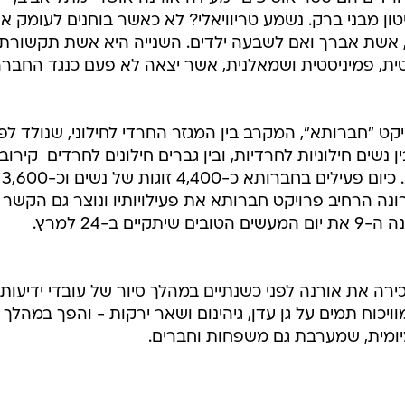
ון מבני ברק. נשמע טריוויאלי? לא כאשר בוחנים לעומק א
 אשת אברך ואם לשבעה ילדים. השנייה היא אשת תקשורת
טית, פמיניסטית ושמאלנית, אשר יצאה לא פעם כנגד החבר
יקט "חברותא", המקרב בין המגזר החרדי לחילוני, שנולד לפנ
שים חילוניות לחרדיות, ובין גברים חילונים לחרדים  קירוב
שמתחיל משיחת טלפון, אחת לשבוע. כיום פעילים בחברותא כ-4,400 זוגות של נשים וכ-3,600
רונה הרחיב פרויקט חברותא את פעילויותיו ונוצר גם הקשר 
ב-24 למרץ.
רה את אורנה לפני כשנתיים במהלך סיור של עובדי ידיעות
יכוח תמים על גן עדן, גיהינום ושאר ירקות - והפך במהלך
יומית, שמערבת גם משפחות וחברים.