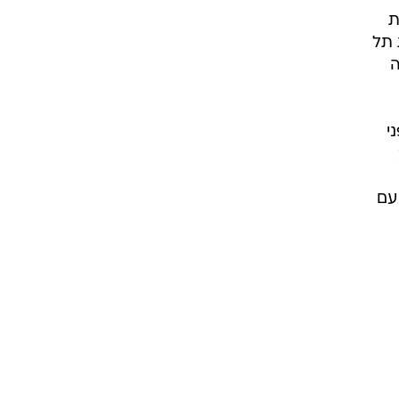
ת
 תל
ה
י
עם