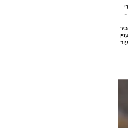
י
-
כיר
יין
וד.