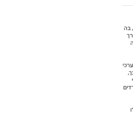
 בה
רך
ה
ערכי
,
דים
ו