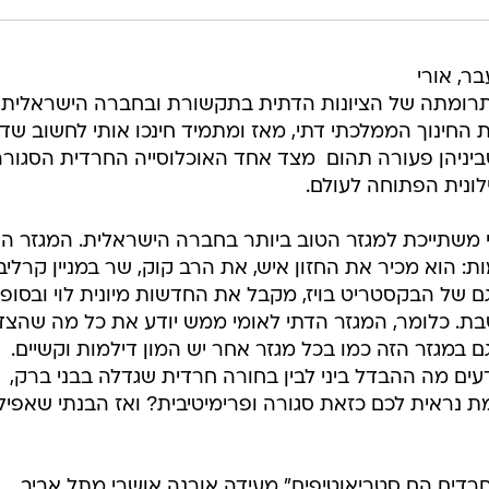
ר, אורי
 תרומתה של הציונות הדתית בתקשורת ובחברה הישראלית,
ת החינוך הממלכתי דתי, מאז ומתמיד חינכו אותי לחשוב שד
יניהן פעורה תהום  מצד אחד האוכלוסייה החרדית הסגור
לונית הפתוחה לעולם.
ני משתייכת למגזר הטוב ביותר בחברה הישראלית. המגזר ה
: הוא מכיר את החזון איש, את הרב קוק, שר במניין קרליבך
ם של הבקסטריט בויז, מקבל את החדשות מיונית לוי ובסופי
שבת. כלומר, המגזר הדתי לאומי ממש יודע את כל מה שהצד
 במגזר הזה כמו בכל מגזר אחר יש המון דילמות וקשיים.
דעים מה ההבדל ביני לבין בחורה חרדית שגדלה בבני ברק,
אמת נראית לכם כזאת סגורה ופרימיטיבית? ואז הבנתי שאפיל
רדים הם סטריאוטיפים" מעידה אורנה אושרי מתל אביב,