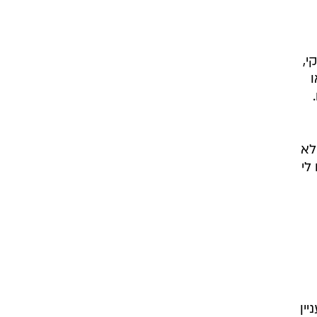
י,
ו
לא
לי
ין