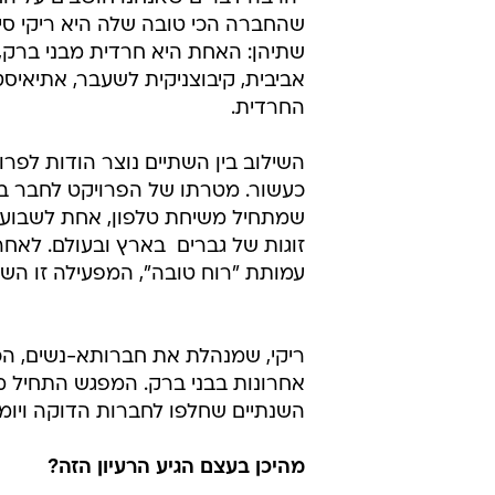
שהחברה הכי טובה שלה היא ריקי סיט
שתיהן: האחת היא חרדית מבני ברק,
אביבית, קיבוצניקית לשעבר, אתיאיס
החרדית.
השילוב בין השתיים נוצר הודות לפרו
כעשור. מטרתו של הפרויקט לחבר בין נ
זוגות של גברים  בארץ ובעולם. לאח
עמותת "רוח טובה", המפעילה זו השנה ה-9 את יום המעשים הטובים שיתקיים 
ריקי, שמנהלת את חברותא-נשים, הכי
אחרונות בבני ברק. המפגש התחיל מוו
השנתיים שחלפו לחברות הדוקה ויומ
מהיכן בעצם הגיע הרעיון הזה?