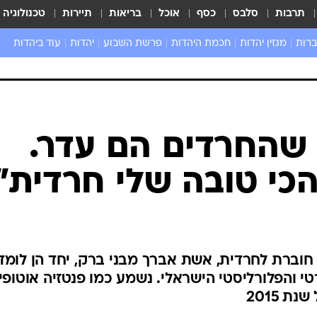
תרבות
סלבס
כסף
אוכל
בריאות
תיירות
טכנולוגיה
ברות
מגזין יהדות
חכמת היהדות
פרשת השבוע
יהדות
עוד ביהדות
שאל את הרב
שהחרדים הם עדר.
כי טובה שלי חרדית"
 חוברת לחרדית, אשת אברך מבני ברק, יחד הן לומד
 והפלורליסטי הישראלי. נשמע כמו פנטזיה אוטופי
 2015