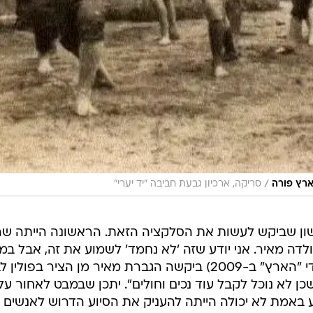
/
ארץ פורה
סריקה, ארכיון גבעת חביבה "יד יערי"
אשון שביקש לעשות את הסלקציה הזאת. הראשונה הייתה ש
לדה מאיר. אני יודע שזה 'לא נחמד' לשמוע את זה, אבל ב
שנשלח על ידה ב-1958 (ונחשף על ידי "הארץ" ב-2009) ביקשה הגברת מאיר מן הציר בפו
 לא נוכל לקבל עוד נכים וחולים". יתכן שבמבט לאחור עלי
באמת לא יכולה הייתה להעניק את הסיוע הדרוש לאנשים א