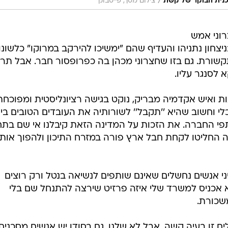
/
בתכנית הבוקר של קשת
צילום מסך, פייסבוק
וני אמש
יצחון נתניהו והעדיף שהם "ימשיכו להירקב במרוקו" כלשונו
שורת. גם בזו שחצרוני מכהן בה כפרופסור חבר. אבל תר
 לסנגר עליו.
ות ואיש אקדמיה מבריק, נוקט בגישה רציונליסטית ומפוכחת
י וחשוב שהיא ''תקבל'' לשורותיה את העובדים הטובים ביו
י החברה. את הזכות על המדינה הזאת קיבלנו אי שם בתח
מאירופה החליטו לקחת חבל ארץ פורה במזרח התיכון ולהפוך אותו
ני אנשים נחשלים שאינם שותפים לנשיאה בנטל ורק רוצים
לא אכניס למשרד שלי איזה פרזיט שירצה להתנחל שם בלי
שכורת.
 זו בעיה קשה, אבל לא שלנו. גם בסודן יש אנשים מסכנים.