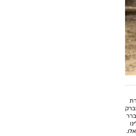
רת
מברק
לין לברר
נו
לו.