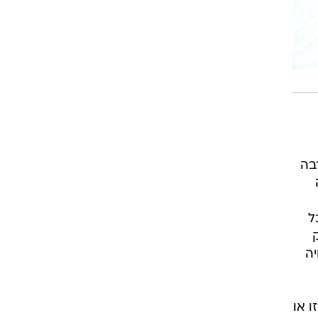
בה
ל
ה
ו או