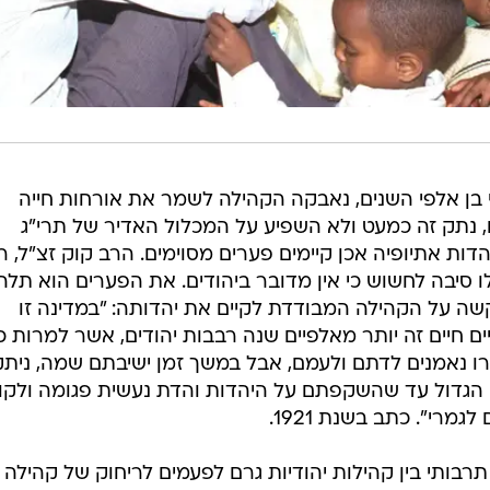
בן אלפי השנים, נאבקה הקהילה לשמר את אורחות חייה
קו, נתק זה כמעט ולא השפיע על המכלול האדיר של תרי"ג
דות אתיופיה אכן קיימים פערים מסוימים. הרב קוק זצ"ל, ר
סיבה לחשוש כי אין מדובר ביהודים. את הפערים הוא תלה
 על הקהילה המבודדת לקיים את יהדותה: "במדינה זו
ם חיים זה יותר מאלפיים שנה רבבות יהודים, אשר למרות כ
 נאמנים לדתם ולעמם, אבל במשך זמן ישיבתם שמה, ניתק
 הגדול עד שהשקפתם על היהדות והדת נעשית פגומה ולקוי
רי". כתב בשנת 1921.
בותי בין קהילות יהודיות גרם לפעמים לריחוק של קהילה ז