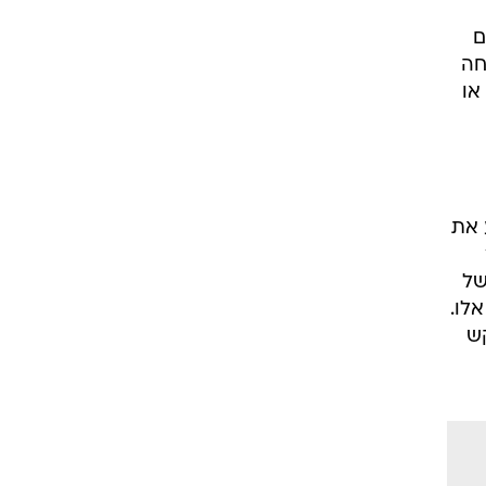
ם
חה
או
אשון להביע את
של
לו.
קש