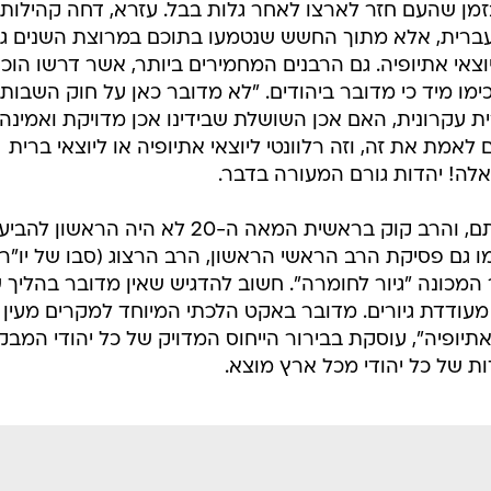
מן שהעם חזר לארצו לאחר גלות בבל. עזרא, דחה קהילות
עברית, אלא מתוך החשש שנטמעו בתוכם במרוצת השנים ג
 ליוצאי אתיופיה. גם הרבנים המחמירים ביותר, אשר דרשו הוכ
מו מיד כי מדובר ביהודים. "לא מדובר כאן על חוק השבות 
ת עקרונית, האם אכן השושלת שבידינו אכן מדויקת ואמינה
לאמת את זה, וזה רלוונטי ליוצאי אתיופיה או ליוצאי ברית
לה! יהדות גורם המעורה בדבר.
במקרה זה לא היו ספיקות לגבי יהדותם, והרב קוק בראשית המאה ה-20 לא היה הר
ו גם פסיקת הרב הראשי הראשון, הרב הרצוג (סבו של יו"ר
המכונה "גיור לחומרה". חשוב להדגיש שאין מדובר בהליך 
 מעודדת גיורים. מדובר באקט הלכתי המיוחד למקרים מעין א
תיופיה", עוסקת בבירור הייחוס המדויק של כל יהודי המב
ות של כל יהודי מכל ארץ מוצא.