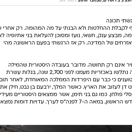
/
ב בירושלים, נובמבר 2010
מגד גוזני
גשתי תכונה
ותף לקבלת ההחלטות ולא הבנתי על מה המהומה. רק אחרי ש
, מבצע ענק, חשאי, נועז ומסוכן להעלאת בני אתיופיה לא
 אזרחים של המדינה. רק אז הרגשתי בפעם הראשונה מהי
ויר אינם רק תחושה. מדובר בעובדה היסטורית שהמילה
"מדהימה" מחווירה לידה. בני אתיופיה נתלשו באכזריות מעמנו לפני 2,700 שנה, בגלות עשרת
טוענים כי כבר עם היפרדות הממלכה המאוחדת, לאחר תום
דן לעזוב את הארץ. כאשר המלך, ירבעם בן נבט, חילן את
 פולחן. כמו גם בני תימן, אשר ממצאים היסטוריים מעידים
הם שוכנים במקום מאז ימי בית המקדש הראשון, במאה ה-7 לפנה"ס לערך. עדויות דומות נמצא