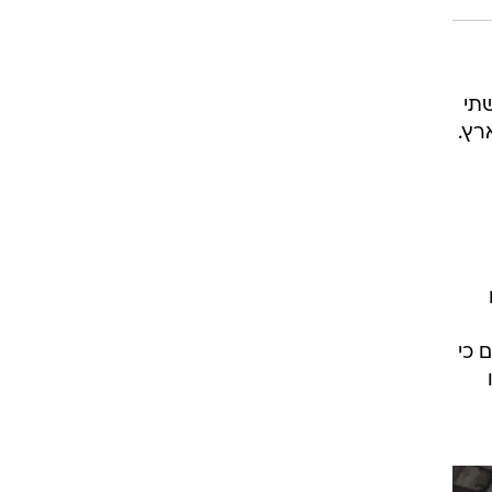
תי
רץ.
 כי
ו