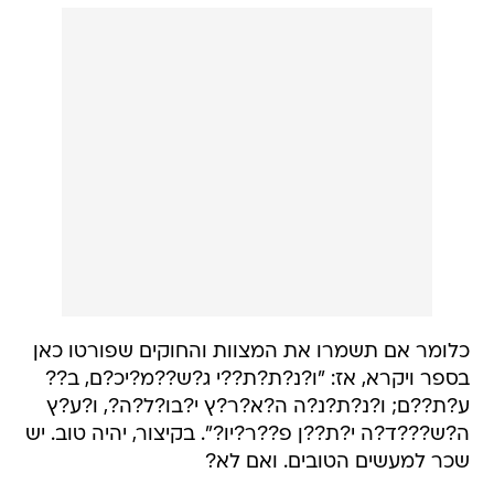
כלומר אם תשמרו את המצוות והחוקים שפורטו כאן
בספר ויקרא, אז: "ו?נ?ת?ת??י ג?ש??מ?יכ?ם, ב??
ע?ת??ם; ו?נ?ת?נ?ה ה?א?ר?ץ י?בו?ל?ה?, ו?ע?ץ
ה?ש???ד?ה י?ת??ן פ??ר?יו?". בקיצור, יהיה טוב. יש
שכר למעשים הטובים. ואם לא?