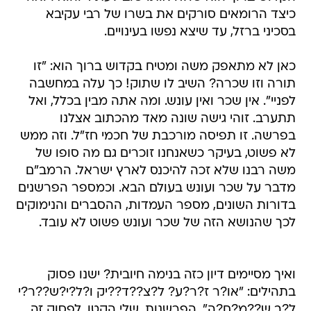
כיצד הרומאים סורקים את בשרו של רבי עקיבא
בסכיני ברזל, עד שיצא נפשו בעינויים.
כאן לא מתאפק משה ומטיח בקדוש ברוך הוא: "זו
תורה וזו שכרה? השיב לו שתוק! כך עלה במחשבה
לפניי". אין שכר ואין עונש. ומה אתה מבין בכלל, ואל
תתערב. זוהי גישה שונה מאד מהכתוב אצלנו
בפרשה. זו תפיסה מורכבת של חכמי חז"ל. וזה ממש
לא פשוט, בעיקר כשאנחנו זוכרים גם מה סופו של
משה רבנו שלא זכה להיכנס לארץ ישראל. הרמב"ם
מדבר על שכר ועונש בעולם הבא. וכמספר הפרשנים
בדורות השונים, מספר העמדות, ההסברים והנימוקים
לכך שהנושא הזה של שכר ועונש פשוט לא עובד.
ואיך מסיימים דיון כזה בנימה חיובית? ישנו פסוק
בתהילים: "או?ר ז?ר?ע? ל?צ??ד??יק ו?ל?י?ש??ר?י
ל?ב ש??מ?ח?ה". הפרשנות, שלי הקטן, לפסוק זה,