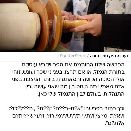
/
נער מחזיק ספר תורה
ShutterStock
הפרשה שלנו החותמת את ספר ויקרא עוסקת
בתורת הגמול. או אם תרצו, בענייני שכר ועונש. זוהי
אולי הסוגיה הקשה והמאתגרת ביותר הניצבת בפני
אדם מאמין: מה היחס בין מה שאני עושה ובין
התנהלותי בעולם לבין התגמול שלי כאן.
וכך כתוב בפרשה: "א?ם-ב??ח?ק??ת?י, ת??ל?כו?;
ו?א?ת-מ?צ?ו‍?ת?י ת??ש??מ?רו?, ו?ע?ש??ית?ם
א?ת?ם".