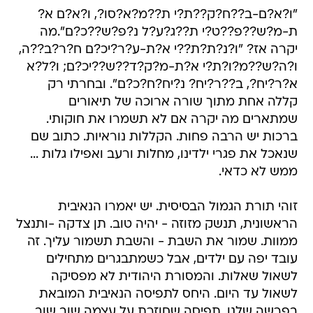
"ו?א?ם-ב??ח?ק??ת?י ת??מ?א?סו?, ו?א?ם א?
ת-מ?ש??פ??ט?י ת??ג?ע?ל נ?פ?ש??כ?ם".מה
יקרה אז? "ו?נ?ת?ת??י א?ת-ע?ר?יכ?ם ח?ר?ב??ה,
ו?ה?ש??מ?ו?ת?י א?ת-מ?ק?ד??ש??יכ?ם; ו?ל?א
א?ר?יח?, ב??ר?יח? נ?יח?ח?כ?ם". ובחרתי רק
קללה אחת מתוך שורה ארוכה של תיאורים
שמתארים מה יקרה אם לא תשמרו את חוקותי.
ברכות יש הרבה פחות. הקללות נוראיות. כתוב שם
שנאכל את פגרי ילדינו, מחלות ורעב ואפילו גלות ...
ממש לא כדאי.
זוהי תורת הגמול הבסיסית. יש יאמרו הנאיבית
הראשונית, תנשק מזוזה - יהיה טוב. תן צדקה -ותנצל
ממוות. שמור את השבת - והשבת תשמור עליך. זה
עובד יפה עם ילדים, אבל כשמתבגרים מתחילים
לשאול שאלות. והמסורת היהודית לא מפסיקה
לשאול עד היום. היחס לתפיסה הנאיבית המובאת
בפרשה שלנו, תפיסה שחוזרת על עצמה שוב שוב