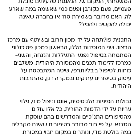
המשפחתי, המקום של הנאנסת שלעיתים סובלת
פעמיים, פעם כקורבן ופעם כמי שאשמה במה שארע
לה. האם מדובר בשמירת סוד או בחברה שאינה
יכולה להקשיב ולהכיל?
התכנית פו?תחה על ידי מכון חרוב ובשיתוף עם מרכז
הרצוג. שני המוסדות הללו, הראשון כמכון פסיכולוגי
המתמחה בטיפול נפגעי התעללות והזנחה, והשני-
כמרכז ללימוד תכנים מהמסורת היהודית, משלבים
כוחות לטיפול ביבליותרפי, שיטה המתבססת על
עיסוק בסיפורים עתיקים ובמקרה דנן, מהתרבות
היהודית.
גבולות המיניות הלגיטימית, אונס וניצול מיני, גילוי
עריות על ידי הדמות ההורית, כל אלו עולים
מהסיפורים התנ"כיים והמדרשים בהם עוסקת
הסדנא. על פי רוב מדובר בסיפורים שאינם מקבלים
במה בולטת מדי, ונותרים במקום חבוי במסורת