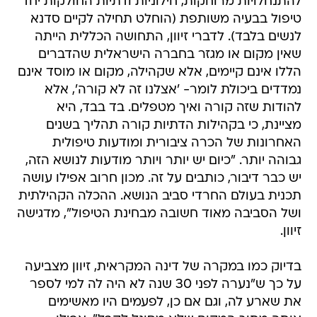
להתנחלויות מרוחקות, חילוניות ודתיות החולקות יחד
טיפול בבעיה משותפת (הוחלט תחילה לקיים סדנא
לנשים בלבד). לדברי זיוון, התחושה הכללית הייתה
שאין מקום או מגזר בחברה הישראלית שהדברים
הללו אינם קיימים, אלא שקהילה, מקום או מוסד אינם
נמדדים ביכולת לומר- 'אצלנו זה לא קורה', אלא
להודות שזה קורה ואיך מטפלים. בד בבד, היא
מציינת, כי בקהילות הדתיות קורה תהליך בשנים
האחרונות של הכרה ציבורית ומודעות טיפולית
גבוהה יותר. "כיום יש יותר ויותר מודעות לנושא הזה,
יש כבר דיבור, כותבים על זה. מכון חרוב אפילו עושה
תכנית בעולם החרדי סביב הנושא. ההכלה הקהילתית
ושל הסביבה מאוד חשובה מבחינת הטיפול", מדגישה
זיוון.
בדיוק כמו במקרה של דינה המקראית, זיוון מצביעה
על כך ש"נערה לפני 30 שנה לא היה לה למי לספר
את שארע לה, וגם אם כן, לפעמים היו מאשימים