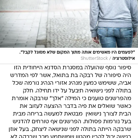
"לפעמים היו מאשימים אותה מתוך המקום שלא מסוגל לקבל".
/
אילוסטרציה
ShutterStock
סיפור נוסף שהועלה במסגרת הסדנא הייחודית הזו
היה סיפורה של רבקה בת בתואל, אשר לפי המדרש
אביה, ששימש כמעין מנהיג אזורי הנהיג נורמה שכל
בתולה לפני נישואיה תיבעל על ידו תחילה. חלק
מהפרשנים טוענים כי המילה "אלך" שרבקה אומרת
כאשר שואלים את פיה בדבר ההצעה לעזוב את
הבית לצורך נישואין  מבטאת למעשה בריחה מבית
בעל נורמות פסולות. הפרשנים אף טורחים להדגיש
שרבקה הייתה בתולה לפני שנישאה ליצחק. בעל אוזן
רגישה יכול להבין מהטון שמשתמע מכך שרבקה לא