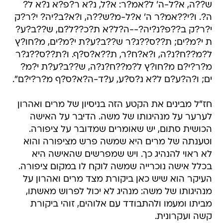
ש??ה, א?ל-ה' ל?אמ?ר: א?ל, נ?א ר?פ?א נ?א ל?
ה?. ו?י??אמ?ר ה' א?ל-מ?ש??ה, ו?א?ב?יה? י?ר?ק
י?ר?ק ב??פ?נ?יה?--ה?ל?א ת?כ??ל?ם, ש??ב?ע?
ת י?מ?ים; ת??ס??ג?ר ש??ב?ע?ת י?מ?ים, מ?חו?ץ
ל?מ??ח?נ?ה, ו?א?ח?ר, ת??א?ס?ף. ו?ת??ס??ג?ר
מ?ר?י?ם מ?חו?ץ ל?מ??ח?נ?ה, ש??ב?ע?ת י?מ?
ים; ו?ה?ע?ם ל?א נ?ס?ע, ע?ד-ה?א?ס?ף מ?ר?י?ם".
חז"ל מבינים את הקטע הזה בניסיון של מרים ואהרון
לערער על מנהיגותו של משה. הדיבר על האישה
הכושית סתום, יש שאומרים שמדובר על ציפורה.
וטענתה של מרים היא שמשה פרש מציפורה והוא
לא ראוי להנהיג כך. ויש שמפרשים שהאישה היא
בכלל אישה נוכרייה שמשה לוקח לו במקום ציפורה.
העיקר הוא שיש כאן ביקורת מצד מרים ואהרון על
מנהיגותו של משה: מנהיג לא יכול לפרוש מאשתו,
מביתו ומעמו ולהתבודד עם אלוהים, זוהי ביקורת
קשה ועקרונית.