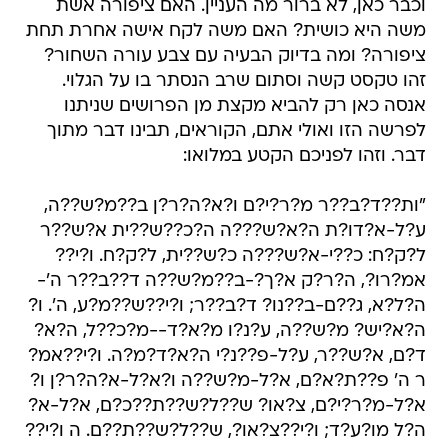
וכבר כאן, לא ברור מה העניין. האם ציפורה אשת
משה היא כושית? האם משה לקח אישה אחרת תחת
ציפורה? ומה בדיוק הבעיה עם צבע עורה השחור?
זהו טקסט קשה וסתום שרב הנסתר בו על הגלוי.
אנסה כאן רק להביא מקצת מן הפרושים שניתנו
לפרשה הזו ואולי אתם, הקוראים, תבינו דבר מתוך
דבר. וזהו לפניכם הקטע במלואו:
"ות??ד?ב??ר מ?ר?י?ם ו?א?ה?ר?ן ב??מ?ש??ה,
ע?ל-א?דו?ת ה?א?ש???ה ה?כ??ש??ית א?ש??ר
ל?ק?ח: כ??י-א?ש???ה כ?ש??ית, ל?ק?ח. ו?י??
אמ?רו?, ה?ר?ק א?ך?-ב??מ?ש??ה ד??ב??ר ה'-
ה?ל?א, ג??ם-ב??נו? ד?ב??ר; ו?י??ש??מ?ע, ה'. ו?
ה?א?יש? מ?ש??ה, ע?נ?ו מ?א?ד--מ?כ??ל, ה?א?
ד?ם, א?ש??ר, ע?ל-פ??נ?י ה?א?ד?מ?ה. ו?י??אמ?
ר ה' פ??ת?א?ם, א?ל-מ?ש??ה ו?א?ל-א?ה?ר?ן ו?
א?ל-מ?ר?י?ם, צ?או? ש??ל?ש??ת??כ?ם, א?ל-א?
ה?ל מו?ע?ד; ו?י??צ?או?, ש??ל?ש??ת??ם. ה ו?י??