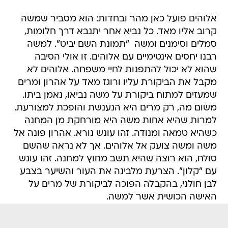
אלוהים פועל כאן מהר ובחדות: הוא מסביר שמשה
קרוב אליו מאד. כל נביא אחר יתנבא דרך חלומות,
סמלים וסימנים ומשה  "תמונת השם יביט". למשה
רבנו יחסים אינטימיים עם אלוהים. זו אולי הסיבה
שהוא לא יכול להתפנות לחיי משפחה. אלוהים לא
מקבל את הביקורת עליו ורוגז מאד על אהרון ומרים
שמעזים למתוח ביקורת על משה נביאו, נאמן ביתו.
משום מה, רק מרים היא הנענשת והופכת למצורעת.
למרות שהיא אחות משה היא מורחקת מן המחנה
כשהיא טמאה ומנודה. זהו עונש נורא. אהרון פונה אל
משה ומשה צועק אל אלוהים. אך לא נראה שהשם
סולח, הוא רוצה שהיא תשב מחוץ למחנה. זהו עונש
עם "קלון". הצרעת מלבינה את העור והשיער בצבע
לבן חולני, בהקבלה הפוכה לביקורת של מרים על
האישה הכושית אשר למשה.