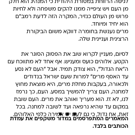
לגישה הרווחת במסורת היהודית כי המנהיג הוא חלק
מן העם ויש ציפייה ממנו להקים משפחה ולא לחיות
פרוש מן העולם כנזיר, המקרה הזה לדעת רמב"ם
הוא יחיד ומיוחד.
מרים נענשת בחומרה דווקא משום הביקורת
הרצינית ועניינית שלה.
לסיום, מעניין לקרוא שוב את הפסוק הסוגר את
הקטע. אלוהים כועס ומעניש. אף אחד לא מתווכח עם
ה"אח הגדול", הוא צודק תמיד. אבל "העם לא נסע
עד האסף מרים" למרות שעם ישראל בנדודים
ולכאורה, בעקבות מחלת מרים, היא מוצאת מחוץ
למחנה, העם צריך להמשיך במסע. העם, כך נרמז
לנו, לא זז. הוא מעריך ואוהב את מרים. העם שובת
במקום עד שהיא נרפאה ועד לשובה למחנה. בכל
זאת, אח גדול, כי גם לעם יש אמירה כלפי האלוהים.
המאמרים המתפרסמים במדור משקפים את עמדת
הכותבים בלבד.