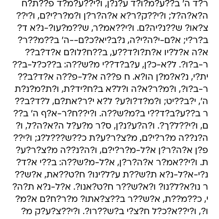
ר?ד ה' ב??ע?מ?ו?ד ע?נ?ן, ו?י??ע?מ?ד פ??ת?ח
ה?א?ה?ל; ו?י??ק?ר?א א?ה?ר?ן ו?מ?ר?י?ם, ו?י??
צ?או? ש??נ?יה?ם. ו?י??אמ?ר, ש??מ?עו?-נ?א ד?
ב?ר?י; א?ם-י?ה?י?ה, נ?ב?יא?כ?ם--ה' ב??מ??ר?
א?ה א?ל?יו א?ת?ו?ד??ע, ב??ח?לו?ם א?ד?ב??
ר-ב?ו?. ל?א-כ?ן, ע?ב?ד??י מ?ש??ה: ב??כ?ל-ב??
ית?י, נ?א?מ?ן הו?א. ח פ??ה א?ל-פ??ה א?ד?ב??
ר-ב?ו?, ו?מ?ר?א?ה ו?ל?א ב?ח?יד?ת, ו?ת?מ?נ?ת
ה', י?ב??יט; ו?מ?ד?ו?ע? ל?א י?ר?את?ם, ל?ד?ב??
ר ב??ע?ב?ד??י ב?מ?ש??ה. ו?י??ח?ר-א?ף ה' ב??
ם, ו?י??ל?ך?. ו?ה?ע?נ?ן, ס?ר מ?ע?ל ה?א?ה?ל, ו?
ה?נ??ה מ?ר?י?ם, מ?צ?ר?ע?ת כ??ש???ל?ג; ו?י??
פ?ן א?ה?ר?ן א?ל-מ?ר?י?ם, ו?ה?נ??ה מ?צ?ר?ע?
ת. ו?י??אמ?ר א?ה?ר?ן, א?ל-מ?ש??ה: ב??י א?ד?
נ?י-א?ל-נ?א ת?ש??ת ע?ל?ינו? ח?ט??את, א?ש??
ר נו?א?ל?נו? ו?א?ש??ר ח?ט?אנו?. א?ל-נ?א ת?ה?
י, כ??מ??ת, א?ש??ר ב??צ?אתו? מ?ר?ח?ם א?מ?
ו?, ו?י??א?כ?ל ח?צ?י ב?ש??רו?. ו?י??צ?ע?ק מ?