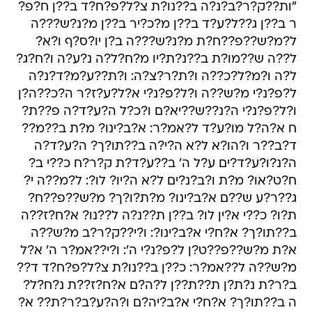
"ות??ק?ר?ב?נ?ה ב??נו?ת צ?ל?פ?ח?ד ב??ן ח?פ?
ר ב??ן ג??ל?ע?ד ב??ן מ?כ?יר ב??ן מ?נ?ש???ה
ל?מ?ש??פ??ח?ת מ?נ?ש???ה ב?ן יו?ס?ף ו?א?
ל??ה ש??מו?ת ב??נ?ת?יו מ?ח?ל?ה נ?ע?ה ו?ח?ג?
ל?ה ו?מ?ל?כ??ה ו?ת?ר?צ?ה: ו?ת??ע?מ?ד?נ?ה
ל?פ?נ?י מ?ש??ה ו?ל?פ?נ?י א?ל?ע?ז?ר ה?כ??ה?ן
ו?ל?פ?נ?י ה?נ??ש??יא?ם ו?כ?ל ה?ע?ד?ה פ??ת?
ח א?ה?ל מו?ע?ד ל?אמ?ר: א?ב?ינו? מ?ת ב??מ??
ד?ב??ר ו?הו?א ל?א ה?י?ה ב??תו?ך? ה?ע?ד?ה
ה?נ?ו?ע?ד?ים ע?ל ה' ב??ע?ד?ת ק?ר?ח כ??י ב?
ח?ט?או? מ?ת ו?ב?נ?ים ל?א ה?יו? לו?: ל?מ??ה י?
ג??ר?ע ש??ם א?ב?ינו? מ?ת?ו?ך? מ?ש??פ??ח?
ת?ו? כ??י א?ין לו? ב??ן ת??נ?ה ל??נו? א?ח?ז??ה
ב??תו?ך? א?ח?י א?ב?ינו?: ו?י??ק?ר?ב מ?ש??ה
א?ת מ?ש??פ??ט?ן ל?פ?נ?י ה': ו?י??אמ?ר ה' א?ל
מ?ש??ה ל??אמ?ר: כ??ן ב??נו?ת צ?ל?פ?ח?ד ד??
ב?ר?ת נ?ת?ן ת??ת??ן ל?ה?ם א?ח?ז??ת נ?ח?ל?
ה ב??תו?ך? א?ח?י א?ב?יה?ם ו?ה?ע?ב?ר?ת?? א?