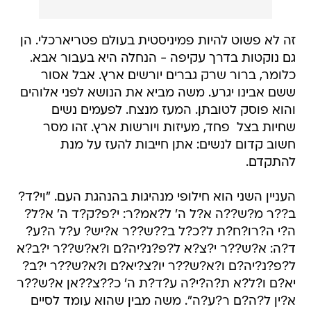
זה לא פשוט להיות פמיניסטית בעולם פטריארכלי. הן
גם נוקטות בדרך עקיפה - הנחלה היא בעבור אבא.
כלומר, ברור שרק גברים יורשים ארץ. אבל אסור
ששם אבינו יגרע. משה מביא את הנושא לפני אלוהים
והוא פוסק לטובתן. המעז מנצח. לפעמים נשים
שחיות בצל  פחד, מעיזות ויורשות ארץ. זהו מסר
חשוב קדום לנשים: אתן חייבות להעז על מנת
להתקדם.
העניין השני הוא חילופי מנהיגות בהנהגת העם. "וי?ד?
ב??ר מ?ש??ה א?ל ה' ל?אמ?ר: י?פ?ק?ד ה' א?ל?
ה?י ה?רו?ח?ת ל?כ?ל ב??ש??ר א?יש? ע?ל ה?ע?
ד?ה: א?ש??ר י?צ?א ל?פ?נ?יה?ם ו?א?ש??ר י?ב?א
ל?פ?נ?יה?ם ו?א?ש??ר יו?צ?יא?ם ו?א?ש??ר י?ב?
יא?ם ו?ל?א ת?ה?י?ה ע?ד?ת ה' כ??צ??אן א?ש??ר
א?ין ל?ה?ם ר?ע?ה". משה מבין שהוא עומד לסיים