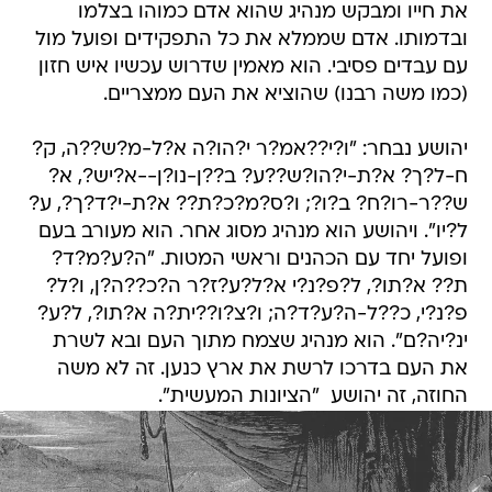
את חייו ומבקש מנהיג שהוא אדם כמוהו בצלמו
ובדמותו. אדם שממלא את כל התפקידים ופועל מול
עם עבדים פסיבי. הוא מאמין שדרוש עכשיו איש חזון
(כמו משה רבנו) שהוציא את העם ממצריים.
יהושע נבחר: "ו?י??אמ?ר י?הו?ה א?ל-מ?ש??ה, ק?
ח-ל?ך? א?ת-י?הו?ש??ע? ב??ן-נו?ן--א?יש?, א?
ש??ר-רו?ח? ב?ו?; ו?ס?מ?כ?ת?? א?ת-י?ד?ך?, ע?
ל?יו". ויהושע הוא מנהיג מסוג אחר. הוא מעורב בעם
ופועל יחד עם הכהנים וראשי המטות. "ה?ע?מ?ד?
ת?? א?תו?, ל?פ?נ?י א?ל?ע?ז?ר ה?כ??ה?ן, ו?ל?
פ?נ?י, כ??ל-ה?ע?ד?ה; ו?צ?ו??ית?ה א?תו?, ל?ע?
ינ?יה?ם". הוא מנהיג שצמח מתוך העם ובא לשרת
את העם בדרכו לרשת את ארץ כנען. זה לא משה
החוזה, זה יהושע  "הציונות המעשית".