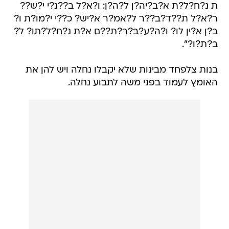
ת נ?ח?ל?ת א?ב?יה?ן ל?ה?ן: ו?א?ל ב??נ?י י?ש??
ר?א?ל ת??ד?ב??ר ל?אמ?ר א?יש? כ??י י?מו?ת ו?
ב?ן א?ין לו? ו?ה?ע?ב?ר?ת??ם א?ת נ?ח?ל?תו? ל?
ב?ת?ו?".
בנות צלפחד מבינות שלא יקבלו נחלה ויש להן את
האומץ לעמוד בפני משה לתבוע נחלה.