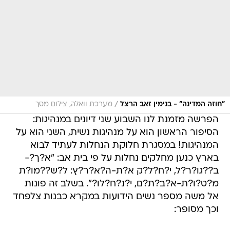
/
"חוזה המדינה" - בנימין זאב הרצל
מערכת וואלה, צילום מסך
הפרשה מזמנת לנו השבוע שני דיונים במנהיגות:
הסיפור הראשון הוא על מנהיגות נשית, השני הוא על
המנהיגות! במסגרת חלוקת הנחלות לעתיד לבוא
בארץ כנען מחלקים נחלות על פי בית אב: "א?ך?-
ב??גו?ר?ל, י?ח?ל?ק א?ת-ה?א?ר?ץ: ל?ש??מו?ת
מ?ט?ו?ת-א?ב?ת?ם, י?נ?ח?לו?". בשלב זה פונות
אל משה מספר נשים הידועות במקרא כבנות צלפחד
וכך מסופר: