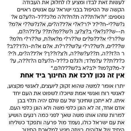
לעשות זאת לבדו ומציע לו לחלוק את העבודה
הקשה של הטיפול בבני ישראל עם אנשים ראויים
נוספים: "ו?א?ת??ה ת?ח?ז?ה מ?כ??ל-ה?ע?ם א?
נ?ש??י-ח?י?ל י?ר?א?י א?ל?ה?ים, א?נ?ש??י א?מ?
ת--ש??נ?א?י ב?צ?ע; ו?ש??מ?ת?? ע?ל?ה?ם,
ש??ר?י א?ל?פ?ים ש??ר?י מ?או?ת, ש??ר?י ח?מ?
ש???ים, ו?ש??ר?י ע?ש??ר?ת. א?ם א?ת-ה?ד??ב?
ר ה?ז??ה, ת??ע?ש??ה, ו?צ?ו??ך? א?ל?ה?ים, ו?י?
כ?ל?ת?? ע?מ?ד; ו?ג?ם כ??ל-ה?ע?ם ה?ז??ה, ע?
ל-מ?ק?מו? י?ב?א ב?ש??לו?ם."
אין זה נכון לרכז את החינוך ביד אחת
יתרו אומר למשה שהוא זקוק ליועצים, לאנשי מקצוע,
לאנשי רוח ואנשי אמת שיוכלו לשפוט את העם יחד
איתו. לא ייתכן שחינוך של עם שלם יהיה תלוי בבן
אדם אחד, זה לא הוגן כלפי משה ולא הוגן כלפי העם.
למרות שזהו אותו משה שאך לפני כמה רגעים הושיע
את עם ישראל כולו, נעמד מול פרעה ותפקד כשליחו
היחיד של אלוהים, כשזה מגיע למלאכת החינוך