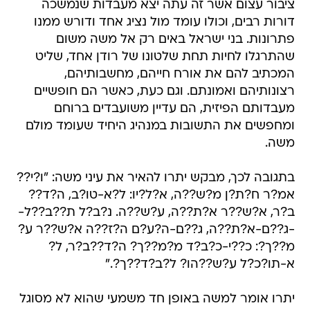
ציבור עצום אשר זה עתה יצא מעבדות שנמשכה
דורות רבים, וכולו עומד מול נציג אחד ודורש ממנו
פתרונות. בני ישראל באים רק אל משה משום
שהתרגלו לחיות תחת שלטונו של רודן אחד, שליט
המכתיב להם את אורח חייהם, מחשבותיהם,
רצונותיהם ואמונתם. וגם כעת, כאשר הם חופשיים
מעבדותם הפיזית, הם עדיין משועבדים ברוחם
ומחפשים את התשובות במנהיג היחיד שעומד מולם 
משה.
בתגובה לכך, מבקש יתרו להאיר את עיני משה: "ו?י??
אמ?ר ח?ת?ן מ?ש??ה, א?ל?יו: ל?א-טו?ב, ה?ד??
ב?ר, א?ש??ר א?ת??ה, ע?ש??ה. נ?ב?ל ת??ב??ל-
-ג??ם-א?ת??ה, ג??ם-ה?ע?ם ה?ז??ה א?ש??ר ע?
מ??ך?: כ??י-כ?ב?ד מ?מ??ך? ה?ד??ב?ר, ל?
א-תו?כ?ל ע?ש??הו? ל?ב?ד??ך?."
יתרו אומר למשה באופן חד משמעי שהוא לא מסוגל