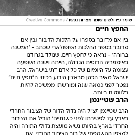
/
שומר פיו ולשונו שומר מצרות נפשו
Creative Commons
החפץ חיים
בין אם מדובר בספרו על הלכות הדיבור ובין אם
מדובר בספר ההלכות הפופולארי שכתב - 'המשנה
ברורה' - נראה כי לחפץ חיים, שנולד בגרודנו
באימפריה הרוסית הגדולה, הייתה וישנה השפעה
עצומה על היומיום של כל אדם דתי בישראל. הרב
ישראל מאיר הכהן מראדין הידוע בכינוי ה"חפץ חיים"
נפטר לפני כמאה שנה ומורשתו ממשיכה להיות
רלוונטית ביותר.
הרב שטיינמן
הרב שטיינמן זצ"ל היה גדול הדור של הציבור החרדי
בארץ עד לפטירתו לפני כשנתיים' הוביל את הציבור
החרדי בארץ בהיותו נשיא מועצת גדולי התורה והיה
למצפן ההשקפתי של רוב הציבור החרדי. את