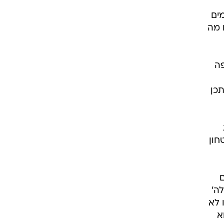
מים
 מה
פה
תכן
חון
ם
ה'
 לא
א