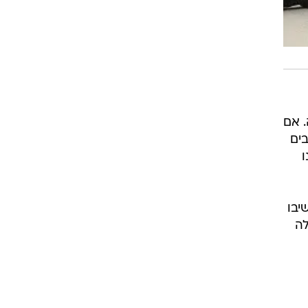
. אם
ים
ו
יבו
לה