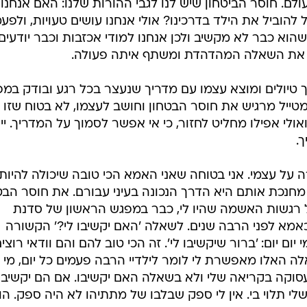
ם. חוסר הביטחון שיש לנו לגבי ההורות שלנו: האם אנחנו
 להוביל את הילד בדרכינו? אולי אנחנו עושים טעויות, ולפע
וא כבר לא מקשיב ולכן אנחנו למודי אכזבות וכבר יודעים
מע את השאלה המהדהדת ומשתף איתה פעולה.
ך טיולים ומוצא עצמו עם מדריך שנעצר בכל רגע ובודק במ
טייל מרגיש את חוסר הבטחון וחושב לעצמו, לא בטוח שזו
ולי אפילו מחליט לחזור, כי אי אפשר לסמוך על המדריך. יי
.
ה על עצמי. אני בטוחה שאני האמא הכי טובה שיכולה להיות
 מחנכת אותם היא הדרך הנכונה בעיני עבורם. את חוסר הבט
 רגשות האשמה שהיו לי, כבר במפגש הראשון של סדנת
א לפני הרבה שנים. לשאלה 'האם יקשיבו לי?' הקשורה
יום יום: 'ברור שיקשיבו לי'. זה הכי טוב להם והם וודאי רוצי
ה האלו מאפשרת לי לומר לילדיי הרבה פעמים כל יום, מי ל
 עסוקה בקריאה שלי ולא בשאלה האם יקשיבו. אם הם יקשיבו
שלי תלוי בי. אין לי ספק שבלבו של מתתיהו לא היה ספק. הו