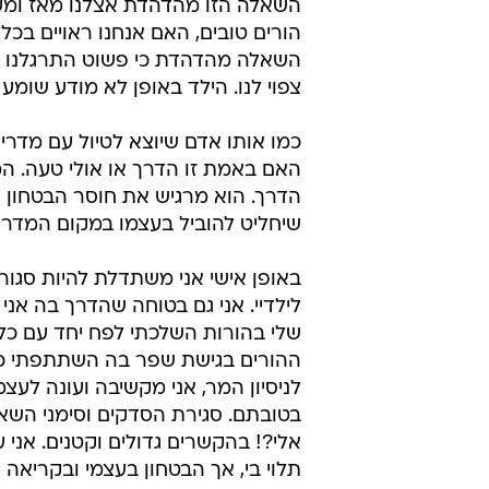
השאלה הזו מהדהדת אצלנו מאז ומעול
הורים טובים, האם אנחנו ראויים בכלל
השאלה מהדהדת כי פשוט התרגלנו שה
צפוי לנו. הילד באופן לא מודע שו
כמו אותו אדם שיוצא לטיול עם מדרי
האם באמת זו הדרך או אולי טעה. המ
הדרך. הוא מרגיש את חוסר הבטחון וא
שיחליט להוביל בעצמו במקום המדריך
באופן אישי אני משתדלת להיות סגור
לילדיי. אני גם בטוחה שהדרך בה אני
שלי בהורות השלכתי לפח יחד עם כל
ההורים בגישת שפר בה השתתפתי כאמ
לניסיון המר, אני מקשיבה ועונה לעצמי 
בטובתם. סגירת הסדקים וסימני השאל
אלי?! בהקשרים גדולים וקטנים. אני
תלוי בי, אך הבטחון בעצמי ובקריאה 