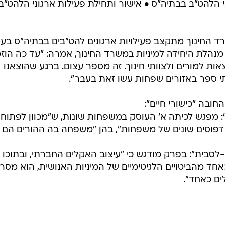
י הלהט"ב בבתיה"ס • אישור ותחילת פעילות ארגוני הלהט"ב
 החינוך מתקצב פעילויות ארגונים להט"בים בבתיה"ס בעל
 יעקב, מנהלת היחידה למיניות במשרד החינוך, אמרה: "עד כה הוז
רצאות למורים ולצוותי חינוך. זה מספר עצום. ברגע שהוצאנו
י ספר באזורים שפחות עשו זאת בעבר".
חובה "כישורי חיים":
: מפגש לכיתה א' העוסק במשפחות שונות, ש"מכוון לפתוח
דפוסים שונים של משפחות", בהן "משפחה בה ההורים הם ב
ו-לסבית": בפרק מודגש כי "עיצוב האקלים החברתי, ובתוכו
אחד מהביטויים הלגיטימיים של המיניות האנושית, הוא מסר
ים כאחד".