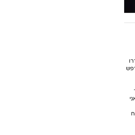
רו
רפש
ני
ח