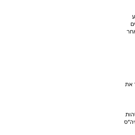
ע
ם
אחר
 את
הות
יה"ס