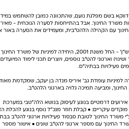
דווקא בשם מפלגת נועם, שהתכוונה כמובן להשתמש במיד
ת משרד החינוך. אבל בהתייחסות לסערה הנוכחית - מאירי
החינוך עם הקהילה הלהט"בית, ומעמידים את הסערה באור 
. שת"פ צמוד בין משרד החינוך ל'חוש"ן' - החל משנת 2001, היחידה למיניות של משרד החינוך
שינוי) וארגוני להט"ב נוספים, ויוצרים תכני לימוד המיועדים
ימים פעילויות בבתיה"ס.
ה למיניות עומדת גב' איריס מנדה בן יעקב, שמקדמת מאוד
ינוך, ומביעה תמיכה גלויה בארגוני הלהט"ב.
ירועים דרמטיים בנוגע לעיסוק בנושא הלה"טבי במערכת
 מוקדים עיקריים: • קבלת חוזר מנכ"ל נוסף בנוגע להכלת הז
 משרד החינוך לטובת סבסוד פעילויות ארגוני להט"ב בבת
רד החינוך עם מספר ארגוני להט"ב שונים • אישור מספר