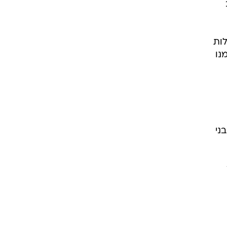
ות
מנו
ני