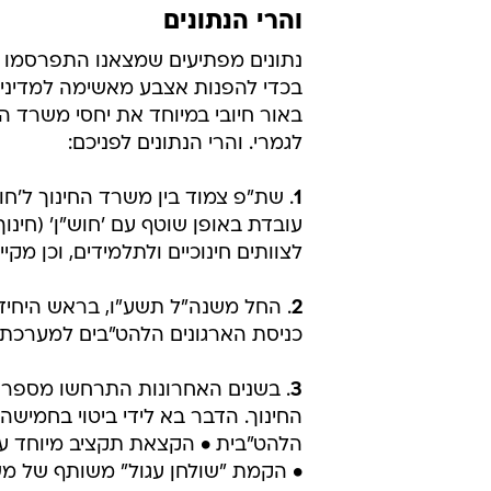
והרי הנתונים
נתונים מפתיעים שמצאנו התפרסמו 
בכדי להפנות אצבע מאשימה למדיניו
באור חיובי במיוחד את יחסי משרד 
לגמרי. והרי הנתונים לפניכם:
1
עובדת באופן שוטף עם 'חוש"ן' (חינוך ו
לצוותים חינוכיים ולתלמידים, וכן מקי
2
. החל משנה"ל תשע"ו, בראש היחיד
כניסת הארגונים הלהט"בים למערכת הח
3
. בשנים האחרונות התרחשו מספר א
החינוך. הדבר בא לידי ביטוי בחמישה
הלהט"בית • הקצאת תקציב מיוחד ע"י
• הקמת "שולחן עגול" משותף של מש