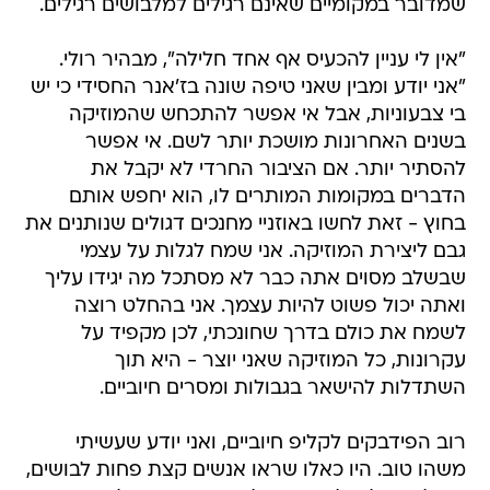
שמדובר במקומיים שאינם רגילים למלבושים רגילים.
"אין לי עניין להכעיס אף אחד חלילה", מבהיר רולי.
"אני יודע ומבין שאני טיפה שונה בז'אנר החסידי כי יש
בי צבעוניות, אבל אי אפשר להתכחש שהמוזיקה
בשנים האחרונות מושכת יותר לשם. אי אפשר
להסתיר יותר. אם הציבור החרדי לא יקבל את
הדברים במקומות המותרים לו, הוא יחפש אותם
בחוץ - זאת לחשו באוזניי מחנכים דגולים שנותנים את
גבם ליצירת המוזיקה. אני שמח לגלות על עצמי
שבשלב מסוים אתה כבר לא מסתכל מה יגידו עליך
ואתה יכול פשוט להיות עצמך. אני בהחלט רוצה
לשמח את כולם בדרך שחונכתי, לכן מקפיד על
עקרונות, כל המוזיקה שאני יוצר - היא תוך
השתדלות להישאר בגבולות ומסרים חיוביים.
רוב הפידבקים לקליפ חיוביים, ואני יודע שעשיתי
משהו טוב. היו כאלו שראו אנשים קצת פחות לבושים,