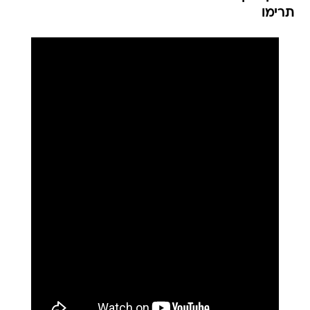
תרימו