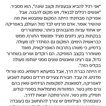
"אני רגיל להביא צבעוניות וקצב שונה", הוא מסביר.
"אנשים רגילים לבנאלי, ויש מקום להבנה. אבל
אפריקה מבחינתי הייתה המקום שמבטא את מה
שהשיר אומר. אדם מרגיש לבד מול העולם, באפריקה
יש אחוזי עניות מהגבוהים ביותר, שמתגוררים
בבקתות בוץ, ניזונים מציד ומגשמי החורף, ממש
כבראשית הימים. המקום גם הסתדר לנו מעולה
בדמיון, כי משהו בתרבות האפריקאית, מאוד
משוחרר בקצב המוזיקה. הם רוקדים ושרים בשחרור
גדול, וגם רצינו שאנשים שונים ממני ישתפו פעולה
בקליפ הזה".
זו הייתה כברת דרך, אבל בסיעתא דשמיא, כמו שרולי
מדגיש, זה עבד. חבורת צעירים חרדים נוסעת לשבוע
לאפריקה, לסוואנות, למקומות הנידחים שאין בהם
גרם מזון כשר. המזוודות מתמלאות בספרי קודש,
תפילין, מזון כשר, וההרפתקה יוצאת לדרך,
כשבמהלך הצילומים יש צורך להתחשב גם בעובדה