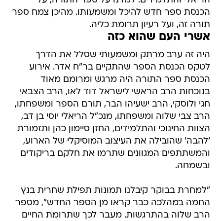
הריאלי והתלמידים. למדנו על ספר התורה, על
הכנסת ספר חדש להיכל ומשמעותו. מהיכן צמח ספר
תורה זה, ועל רעיון תרומת כליה.
אשרי העם שהוא כזה
היה זה ערב מרתק ומשמעותי שסלל את הדרך
לטקס הכנסת הספר שהתקיים בר"ח אדר. אירוע
הכנסת ספר התורה היה מרגש ומרומם מאוד
בנוכחות הרב הראשי לישראל דוד לאו, הרב הצבאי
חגי ולוסקי, הרב ישעיהו הבר, תורם הספר ומשפחתו,
הרב צבי שלוה ומשפחתו, מנכ"ל הריאלי יוסי בן דב,
הצוות החינוכי והתלמידים, החזן סיימון כהן ותזמורת
'להבה' שהובילה את העיצוב המוסיקלי של הארוע,
והמשתתפים המגוונים שתרמו את חלקם בריקודים
ובשמחה.
"למחרת בבוקר קיבלנו תמונות תפילת שחרית בנץ
החמה במהלכה כבר קראו מן הספר החדש", מספר
הרב שלוה בהתרגשות. מעבר לכך שתרומת החיים