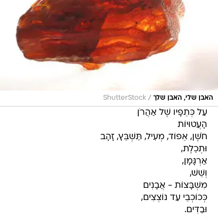
/
האבן שלי, האבן שלך
ShutterStock
עַל כְּתֵפָיו שֶׁל אַהֲרֹן
הָעֲטוּיוֹת
חֹשֶׁן, אֵפוֹד, מְעִיל, תַּשְׁבֵּץ, זָהָב
וּתְכֵלֶת,
אַרְגָּמָן,
וְשֵׁשׁ,
מִשְׁבָּצוֹת - אֲבָנִים
כְּכוֹכְבֵי עַד נוֹצְצִים,
וּבַדִּים.