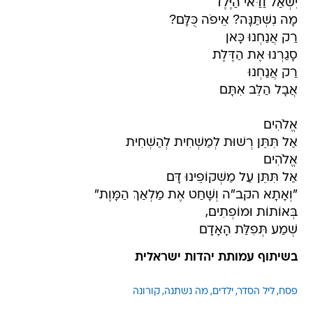
יִשְׁאַל וַדַּאי הַיֶּלֶד
מָה נִשְׁתַּנָּה? אֵיפֹה כֻּלָּם?
רַק אֲנַחְנוּ כָּאן
סָגַרְנוּ אֶת הַדֶּלֶת
רַק אֲנַחְנוּ
אֲבָל הַלֵּב אִתָּם
אֱלֹהִים
אַל תִּתֵּן רְשׁוּת לְמַשְׁחִית לְהַשְׁחִית
אֱלֹהִים
אַל תִּתֵּן עַל מַשְׁקוֹפֵינוּ דָּם
"וְאָתָא הקב"ה וְשָׁחַט אֶת מַלְאַךְ הַמָּוֶת"
בְּאוֹתוֹת וּמוֹפְתִים,
שְׁמַע תְּפִלַּת הָאָדָם
בשיתוף עמותת יהדות ישראלית
פסח
ליל הסדר
ילדים
מה נשתנה
קורונה