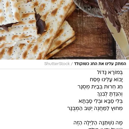
/
המתק עלינו את החג כשוקולד
ShutterStock
בְּמוֹרָא גָּדוֹל
יָבוֹא עָלֵינוּ פֶּסַח
חַג חֵרוּת בְּבַיִת מְסֻגָּר
וְהִגַּדְתָּ לְבִנְךָ
בְּלִי סַבָּא וּבְלִי סָבְתָא
מִחוּץ לַמַּחֲנֶה יֵשֵׁב הַמְּבֻגָּר
מָה נִשְׁתַּנָּה הַלַּיְלָה הַזֶּה