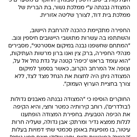
העתיקות ביישוב חיספין שבגולן. החוקרים משערים כי
המצודה נבנתה ע"י ממלכת גשור, בת הברית של
ממלכת בית דוד, לצורך שליטה אזורית.
החפירה מתקיימת כהכנה להרחבת היישוב,
והשתתפו בה עשרות מתושבי היישובים חיספין ונוב.
"המתחם שחשפנו נבנה במיקום אסטרטגי", מסבירים
מנהלי החפירה, ברק צין ואנו ברון מרשות העתיקות,
"הוא עומד בראש 'כיפה' קטנה על גדת נחל אל על,
וצופה אל המרחב הקרוב, כאשר בסמוך למיקום
המצודה ניתן היה לחצות את הנחל מצד לצד, ללא
צורך בחציית הערוץ העמוק".
החוקרים הוסיפו כי "המצודה נבנתה מאבנים גדולות
('בולדרים'), רוחב קירותיה כמטר וחצי, והיא הקיפה
את הכיפה הטבעית. בחפירת המצודה הופתענו
לגלות ממצא נדיר ומרתק: אבן גדולה, שעליה חרות
עיטור, בו מופיעות באופן סכמטי שתי דמויות בעלות