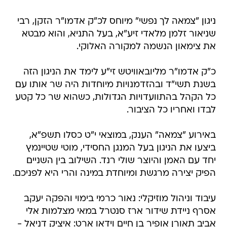
ניגון "צמאה לך נפשי" מיוחס לכ"ק אדמו"ר הזקן, רבי
שניאור זלמן מלאדי זיע"א, בעל התניא, והוא מבטא
את צימאון הנשמה למקורה האלוקי.
כ"ק אדמו"ר מליובאוויטש זי"ע לימד את הניגון הזה
בשנת תשי"ד ובהזדמנויות מיוחדות היה שר אותו עם
כל הקהל בהתוועדויות הגדולות, כשהוא שר כל קטע
לבדו ואחריו כל הציבור.
באירוע "צמאה" הענק, במוצאי י"ט כסלו תשפ"א,
ביצעו את הניגון בעל המנגן החסידי, מוטי שטיינמץ
יחד עם האמן והיוצר שולי רנד. השילוב בין השניים
הפיק יצירה מרגשת ומיוחדת במינה והרי היא לפניכם.
עיבוד וניהול מוזיקלי: נאור כרמי בימוי והפקה יעקב
אסרף ניידת שידור ארז סנטרל במאי מצלמות אלי
אביב תאורן אופיר בן חיים וידאו ארט: איציק דניאל -