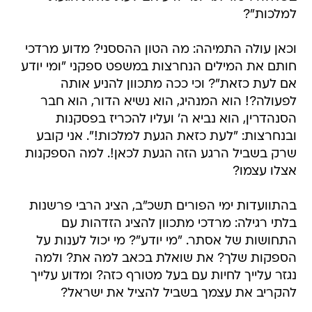
למלכות"?
וכאן עולה התמיהה: מה הטון ההססני? מדוע מרדכי
חותם את המילים הנחרצות במשפט ספקני "ומי יודע
אם לעת כזאת"? וכי ככה מתכוון להניע אותה
לפעולה?! הוא המנהיג, הוא נשיא הדור, הוא חבר
הסנהדרין, הוא נביא ה' ועליו להכריז בפסקנות
ובנחרצות: "לעת כזאת הגעת למלכות!". אני קובע
שרק בשביל הרגע הזה הגעת לכאן!. למה הספקנות
אצלו עצמו?
בהתוועדות ימי הפורים תשכ"ב, הציג הרבי פרשנות
בלתי רגילה: מרדכי מתכוון להציג הזדהות עם
התחושות של אסתר. "מי יודע"? מי יכול לענות על
הספקות שלך? את שואלת בכאב למה את? ולמה
נגזר עלייך לחיות עם בעל מטורף כזה? ומדוע עלייך
להקריב את עצמך בשביל להציל את ישראל?