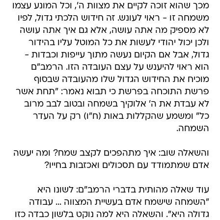
מכך שהוא זוכה לקיים את מצוות ה', וכל המונע עצמו
משמחה זו - ראוי לעונש. זה חידוש הלכתי גדול, לפיו
לא מספיק מה אתה עושה, אלא גם איך אתה עושה
ולכן יכול יהודי לעשות את כל המוטל עליו בהידור
גדול, אבל אם הקיום נעשה מתוך עייפות וכבדות -
הוא ראוי להיענש על עצם העובדה הזו. הרמב"ם
מוכיח את החידוש הגדול שלו מהעובדה שבסוף
פרשת התוכחה בפרשת כי תבוא נאמר: "תחת אשר
לא עבדת את ה' אלוקיך בשמחה ובטוב לבב מרוב
כל" ומשמע שהקללות באות (ח"ו) רק על העדר
השמחה.
והשאלה שוב: איך מתהפכים לקצב שמח? ומה יעשה
אדם שמתמודד עם תסכולים ואכזבות בחייו?
עוד שאלה מהותית בדברי הרמב"ם: לשונו היא
"השמחה שישמח אדם בעשיית המצווה ... עבודה
גדולה היא". והשאלה היא למה נוקט בלשון כבדה כזו