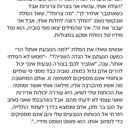
"הצלת אותי, עכשיו אני בצרות צרורות אבל
כשאתגבר אחזיר לך". "מה צרות?", שאל המלח
שבקושי נשם. "המלך רוצה לתלות אותי, אבל אני
יעבור את זה". איך שהמילים יצאו מפי טוביה, הוא נפל
מידיו של המלח ושקע במצולות.
אנשים שאלו את המלח: "למה הטבעת אותו? הרי
כמעט הגעתם אל הגדה השנייה?". -"ממש לא הפלתי
אותו", ענה, "אסביר לכם: בצורה טבעית אינני יכול
להרים אדם גדול כמותו. טוביה כבד ממני פי שתיים
וכוחותיי אינם מספיקים למשימה זו. אולם המחשבה
מה אשיג מהקרבה אליו, מילאה אותי אושר וסחטה
את הכוחות שלי לשיא, היא עוררה יכולות אדירות
שאני עצמי לא ידעתי מהם. אבל כשהבנתי שאני סוחב
על הגב בר מינן, אדם שנמצא בדרך לעמוד התלייה,
חזרתי אל הכוחות הטבעיים שלי והם אינם מספיקים
כדי לסחוב אותו. הוא פשוט נשמט מידיי...".