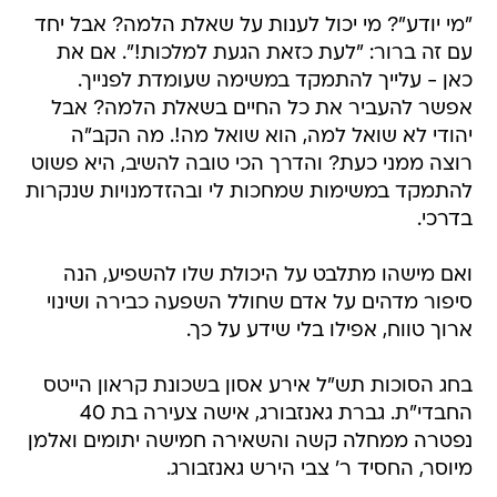
"מי יודע"? מי יכול לענות על שאלת הלמה? אבל יחד
עם זה ברור: "לעת כזאת הגעת למלכות!". אם את
כאן - עלייך להתמקד במשימה שעומדת לפנייך.
אפשר להעביר את כל החיים בשאלת הלמה? אבל
יהודי לא שואל למה, הוא שואל מה!. מה הקב"ה
רוצה ממני כעת? והדרך הכי טובה להשיב, היא פשוט
להתמקד במשימות שמחכות לי ובהזדמנויות שנקרות
בדרכי.
ואם מישהו מתלבט על היכולת שלו להשפיע, הנה
סיפור מדהים על אדם שחולל השפעה כבירה ושינוי
ארוך טווח, אפילו בלי שידע על כך.
בחג הסוכות תש"ל אירע אסון בשכונת קראון הייטס
החבדי"ת. גברת גאנזבורג, אישה צעירה בת 40
נפטרה ממחלה קשה והשאירה חמישה יתומים ואלמן
מיוסר, החסיד ר' צבי הירש גאנזבורג.