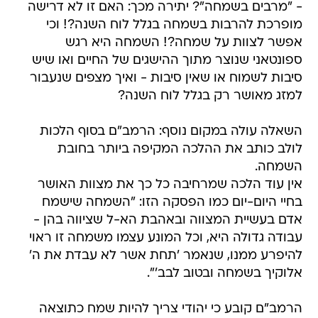
- "מרבים בשמחה"? יתירה מכך: האם זו לא דרישה
מופרכת להרבות בשמחה בגלל לוח השנה?! וכי
אפשר לצוות על שמחה?! השמחה היא רגש
ספונטאני שנוצר מתוך ההישגים של החיים ואו שיש
סיבות לשמוח או שאין סיבות - ואיך מצפים שנעבור
למזג מאושר רק בגלל לוח השנה?
השאלה עולה במקום נוסף: הרמב"ם בסוף הלכות
לולב כותב את ההלכה המקיפה ביותר בחובת
השמחה.
אין עוד הלכה שמרחיבה כל כך את מצוות האושר
בחיי היום-יום כמו הפסקה הזו: "השמחה שישמח
אדם בעשיית המצווה ובאהבת הא-ל שציווה בהן -
עבודה גדולה היא, וכל המונע עצמו משמחה זו ראוי
להיפרע ממנו, שנאמר 'תחת אשר לא עבדת את ה'
אלוקיך בשמחה ובטוב לבב'".
הרמב"ם קובע כי יהודי צריך להיות שמח כתוצאה