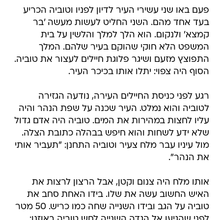
פעם באו שני עשירי העיר לדיון לפניו וטוביה הכריע
בעד אחד מהם. השני החליט לעשות מעשה 'בר
קמצא' ולנקום. הוא הלך למלך והלשין על בית
המשפט הלא חוקי שהוקם בעיר שלהם. המלך
התפוצץ מזעם ושיגר פלוגת חיילים לעצור את טוביה.
הסוף היה צפוי: יתלו אותו בכיכר העיר.
רגע לפני כניסת החיילים העירה, נודעה הגזירה
לטוביה והוא נמלט. העיר שכנה על שפת הנהר והיה
עליו לחצות במהירות את המים. טוביה היה אדם גדול
שלא ידע לשחות והוא חיפש בבהלה כתובת הצלה.
מול עיניו עבר מלח צעיר וטוביה התחנן: "תעביר אותי
את הנהר".
אותו מלח היה צנום וקטן, אבל הרצון לרצות את
האיש החשוב עשה את שלו. בידו האחת סחב את
טוביה על הגב ובידו השנייה שחה כמו כריש. 50 מטר
לפני שהגיעו אל הגדה השנייה לחש טוביה באוזנו: