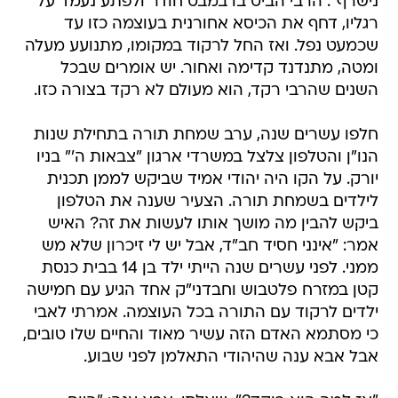
נישרף". הרבי הביט בו במבט חודר ולפתע נעמד על
רגליו, דחף את הכיסא אחורנית בעוצמה כזו עד
שכמעט נפל. ואז החל לרקוד במקומו, מתנועע מעלה
ומטה, מתנדנד קדימה ואחור. יש אומרים שבכל
השנים שהרבי רקד, הוא מעולם לא רקד בצורה כזו.
חלפו עשרים שנה, ערב שמחת תורה בתחילת שנות
הנו"ן והטלפון צלצל במשרדי ארגון "צבאות ה'" בניו
יורק. על הקו היה יהודי אמיד שביקש לממן תכנית
לילדים בשמחת תורה. הצעיר שענה את הטלפון
ביקש להבין מה מושך אותו לעשות את זה? האיש
אמר: "אינני חסיד חב"ד, אבל יש לי זיכרון שלא מש
ממני. לפני עשרים שנה הייתי ילד בן 14 בבית כנסת
קטן במזרח פלטבוש וחבדני"ק אחד הגיע עם חמישה
ילדים לרקוד עם התורה בכל העוצמה. אמרתי לאבי
כי מסתמא האדם הזה עשיר מאוד והחיים שלו טובים,
אבל אבא ענה שהיהודי התאלמן לפני שבוע.