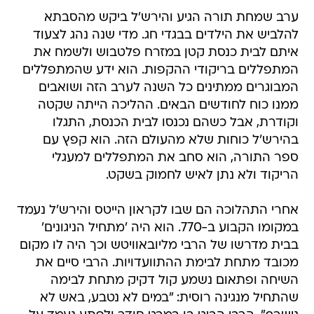
ערב שמחת תורה הגיע והירש'ל ביקש מהסבתא
להלביש את הילדים בבגדי חג. מדי שנה נהג לצעוד
איתם לבית כנסת קטן במזרח פלטבוש ולשמח את
המתפללים בריקודי ההקפות. הוא ידע שהמתפללים
המבוגרים ממתינים כל השנה לערב הזה ושואבים
ממנו כוח לחודשים הבאים. ההליכה הייתה שקטה
וקודרת, אבל כשהם נכנסו לבית הכנסת, התגלו
בהירש'ל כוחות שלא מהעולם הזה. הוא קפץ עם
ספר התורה, הוא סחב את המתפללים למעגלי
הריקוד ולא נתן לאיש לחמוק בשקט.
אחרי התהלוכה הם שבו לקראון הייטס והירש'ל נעמד
במקומו הקבוע ב-770. הוא היה 'מתחיל הניגונים'
בבית מדרשו של הרבי מליובאוויטש וכך היה לו מקום
מכובד מתחת לבימת ההתוועדויות. הרבי סיים את
השיחה ופתאום נשמע קול דקיק מתחת לבימה
שהתחיל מנגינה רוסית: "במים לא נטבע, באש לא