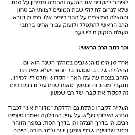
לציבור להקדים את ההגעה והחזרה ממירון על מנת
שלא לגרום לחילולי שבת המוניים לצוותי הביטחון
וההצלה המוצבים על ההר בימים אלו. כמו כן קורא
הרב הראשי להתפלל ולזעוק עבור אחינו ברחבי
העולם הזקוקים לישועה.
וכך כתב הרב הראשי:
אחד מן הימים הנשגבים במהלך השנה הוא יום
ההילולה של רבי שמעון בר יוחאי זיע"א. מאז תור
הזהב בצפת עת עלו האר"י הקדוש ותלמידיו למירון,
נתקבל מנהג זה ובמשך מאות שנים עולים רבים ביום
זה לפקוד את קברו של רבי שמעון.
העלייה לקברו כוללת גם הדלקת "מדורת אש" לכבוד
התנא האלוקי זיע"א. על עניין ההדלקה נאמרו טעמים
רבים, הן בדרך הנגלה והן בדרך הסוד. בספר הזוהר
נכתב שבשעה שרבי שמעון ישב ולמד תורה, הייתה