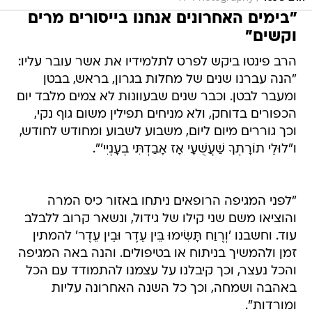
"בימים האחרונים אנחנו בייסורים מרים
וקשים"
הרב פינטו ביקש לפרט לתלמידיו את אשר עובר עליו:
"הנה עברנו שנים של מחלות בגרון, בראש, בבטן
ומעבר לבטן. וכבר שנים שבעוונות לא צמים מלבד יום
הכפורים בדוחק, ולא מניחים תפילין משום גוף נקי,
וכך גוררים מיום ליום, משבוע לשבוע ומחודש לחודש,
ו"לוּלֵי תוֹרָתְךָ שַׁעֲשֻׁעָי אָז אָבַדְתִּי בְעָנְיִי'".
"לפני המגיפה הרופאים ניתחו באזור כיס המרה
והוציאו משם שני קילו של גידול, ונשאר קרוב ללבלב
עוד. וחשבנו 'וְרֶוַח תָּשִׂימוּ בֵּין עֵדֶר וּבֵין עֵדֶר' להמתין
זמן ולהמשיך בניתוח או בטיפולים. והנה באה המגיפה
והכל נעצר, וכך קיבלנו על עצמנו להתמודד עם הכל
באהבה ושמחה, וכך כל השנה האחרונה עליות
ומורדות".