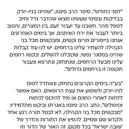
"לפני כחודש", סיפר הרב פינטו, "שהיינו בניו-יורק
בבדיקות ובסיטי שעשינו מצאו שהדבר גדל וחייב
לטפל מהר. חשבנו עד יעבור זעם, בין המצרים, והטוב
ביותר לעבור את ירח האיתנים. אך בימים האחרונים
אנחנו בייסורים מרים וקשים, ומבקשים מכל בני
הקהילה להעתיר עלינו ברחמים. יש לנו עוד קבלות
שהיינו במסגר נפשי, שקיבלנו להשלים. יבקשו רחמים
עלינו מבעל הרחמים, שנתחזק ונתרפא ונעבור
תקופה זו ברחמים גדולים".
"בע"ה בימים הקרובים נתחזק ונשתדל לטוס
לניו-יורק ולשמוע את עצת הרופאים, האם אפשר
לדחות לאחרי החגים או מיד להיכנס לניתוח
וטיפולים", כתב הרב פינטו באגרתו וביקש מתלמידיו:
"מבקשים מכל בני הקהילה, לא לבטל תורה רגע אחד
ולקדש שם שמיים. להפיץ את התורות והדרך של
'שובה ישראל' בכל מקום. זה האור של הדור וזו