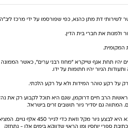
ר לשירותי דת מתן כהנא, כפי שפורסמו על ידי מרכז ליב"ה:
יור ולמנות את חברי בית הדין.
 המקומית.
רים יהיו תחת אגף שייקרא "מחוז רבני ערים", כאשר הממונה 
עודות הגיור יהיו חתומות על ידו.
רק על רקע טוהר המידות ולא על רקע הלכתי.
ר בראשות הרב חיים דרוקמן, שגם היא תוכל לקבוע רק את נהל
. המתווה גם יסדיר גיור תושבים זרים בישראל.
"המטרה במתווה הגיור של השר כהנא היא לבצע גיור מקל וזאת כדי לגייר 450 אלף ג
יבת ספרי יוחסין ומן הראוי שדווקא בימים אלו - נתחזק