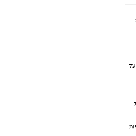
על
י
ויים. המציאות