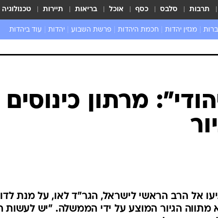
תרבות
סלבס
כסף
אוכל
בריאות
תיירות
טכנולוגיה
ברות
מגזין יהדות
חכמת היהדות
פרשת השבוע
יהדות
עוד ביהדות
שאל את הרב
די": מרתון כינוסים
ור
עו אל הרב הראשי לישראל, הגר"ד לאו, על מנת לדון
מתווה הגיור המוצע על ידי הממשלה. "יש לעשות ה