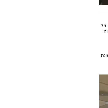
 אל
וה
ונת