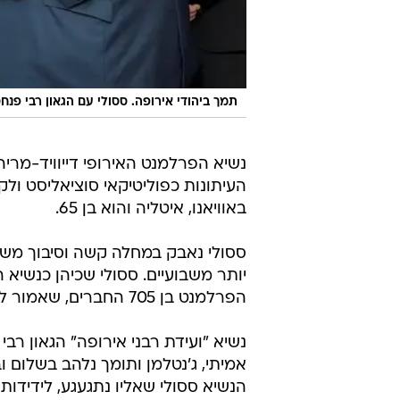
תמך ביהודי אירופה. ססולי עם הגאון רבי פנ
נשיא הפרלמנט האירופי דייוויד-מרי
העיתונות כפוליטיקאי סוציאליסט ול
באוויאנו, איטליה והוא בן 65.
ססולי נאבק במחלה קשה וסיבוך משמ
יותר משבועיים. ססולי שכיהן כנשיא 
הפרלמנט בן 705 החברים, שאמור לבחור את מחליפו בשטרסבורג בשבוע הבא.
נשיא "ועידת רבני אירופה" הגאון ר
אמיתי, ג'נטלמן ותומך נלהב בשלום ו
הנשיא ססולי שאליו נתגעגע, לידידות 