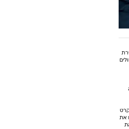
רת
לים
קרט
 את
ת