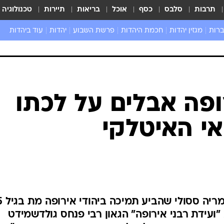
תרבות
סלבס
כסף
אוכל
בריאות
תיירות
טכנולוגיה
ברות
מגזין יהדות
חכמת היהדות
פרשת השבוע
יהדות
עוד ביהדות
שאל את הרב
ופה אבלים על לכתו
י האיטלקי
נשיא הפרלמנט האיר
עידת רבני אירופה" הגאון רבי פנחס גולדשמידט