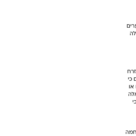
רים
לה
זרח
 כי
או
אלה
י
חמה