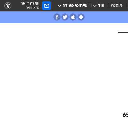
וואלה דואר
אופנה
עוד
שיתופי פעולה
קרא דואר
ופי דייוויד-מריה ססולי שהביע תמיכה ביהודי אירופה מת בגיל 65