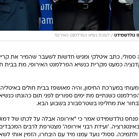
/
חס גולדשמידט
לשכת נשיא הפרלמנט האירופי
ה ססולי, כתב איטלקי ומגיש חדשות לשעבר שהמיר את קריי
קדנציה כמעט מקרית כנשיא הפרלמנט האירופי, מת בבית חו
עותי במערכת החיסון, והיה מאושפז בבית חולים באיטליה
הפרלמנט כשנתיים מת ימים ספורים לפני תום כהונתו כנשיא
בי פנחס גולדשמידט אמר כי "אירופה אבלה על לכתו של דמו
באינטגרציה. 'ועידת רבני אירופה' מצטרפת לרבים המכבדים
ולתמיכה. ססולי נועד עמנו מיד עם היבחרו, הזמין אותי לשא