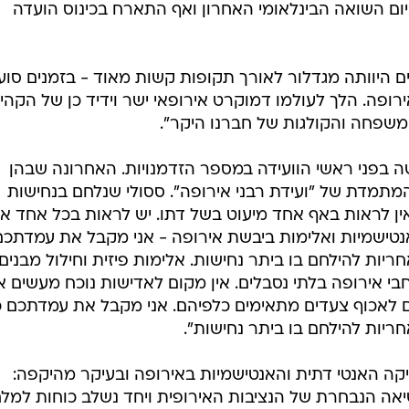
ום השואה הבינלאומי האחרון ואף התארח בכינוס הועדה
ים היוותה מגדלור לאורך תקופות קשות מאוד - בזמנים סוע
פה. הלך לעולמו דמוקרט אירופאי ישר וידיד כן של הקהי
משפחה והקולגות של חברנו היקר".
ה בפני ראשי הוועידה במספר הזדמנויות. האחרונה שבהן
מתמדת של "ועידת רבני אירופה". ססולי שנלחם בנחישות
ין לראות באף אחד מיעוט בשל דתו. יש לראות בכל אחד א
 אנטישמיות ואלימות ביבשת אירופה - אני מקבל את עמדתכם
ריות להילחם בו ביתר נחישות. אלימות פיזית וחילול מבנים 
בי אירופה בלתי נסבלים. אין מקום לאדישות נוכח מעשים 
בים לאכוף צעדים מתאימים כלפיהם. אני מקבל את עמדתכם כ
חריות להילחם בו ביתר נחישות".
קה האנטי דתית והאנטישמיות באירופה ובעיקר מהיקפה:
אה הנבחרת של הנציבות האירופית ויחד נשלב כוחות למל