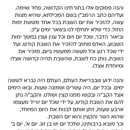
והנה פסוקים אלו בתורתינו הקדושה, פחד ואימה.
ועליהם כתב הרמב"ן בשם המכילתא, שהיא מצות
עשה, להזכיר את יום השבת בכל אחד מששת ימות
החול. כדי שלא יתחלף לנו בשאר ימים ע"כ.
וביאור הדבר, שכל יום ויום וכל ענין וענין במשך ימות
השבוע, האדם מחויב להזכיר את השבת קודש. ועל
ידי שכל רגע וכל מעשה ממעשיו ביום, מזכיר את
השבת, נותן כח לשבת, שהשבת תהיה קדושה אצלו
ומיוחדת אצלו.
והנה ידוע שבבריאת העולם, העולם היה נברא לששה
ימים. ובכל יום, היה עשרים ושמונה שעות. ובאו הימים
אצל הקב"ה ובקשו ממנו קצין ושולט. והקב"ה נתן
להם את השבת קודש, על ידי שכל יום יוריד מעצמו
ארבע שעות, ויתן אותם לבנות את היום המיוחד,
שהוא השר והקצין והוא יום השבת.
וכך מובא ברבותינו, שלכל יום יש בן זוג. יום א', יום ב'