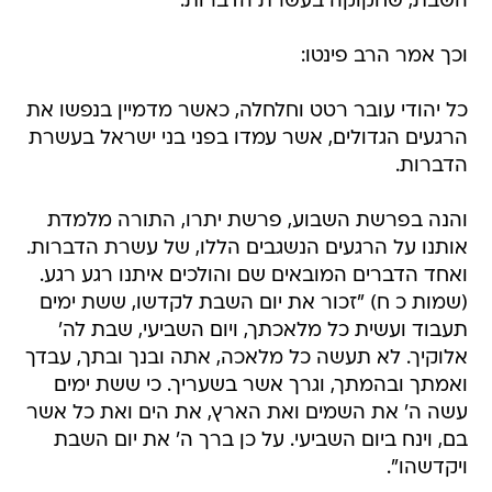
השבת, שחקוקה בעשרת הדברות.
וכך אמר הרב פינטו:
כל יהודי עובר רטט וחלחלה, כאשר מדמיין בנפשו את
הרגעים הגדולים, אשר עמדו בפני בני ישראל בעשרת
הדברות.
והנה בפרשת השבוע, פרשת יתרו, התורה מלמדת
אותנו על הרגעים הנשגבים הללו, של עשרת הדברות.
ואחד הדברים המובאים שם והולכים איתנו רגע רגע.
(שמות כ ח) "זכור את יום השבת לקדשו, ששת ימים
תעבוד ועשית כל מלאכתך, ויום השביעי, שבת לה'
אלוקיך. לא תעשה כל מלאכה, אתה ובנך ובתך, עבדך
ואמתך ובהמתך, וגרך אשר בשעריך. כי ששת ימים
עשה ה' את השמים ואת הארץ, את הים ואת כל אשר
בם, וינח ביום השביעי. על כן ברך ה' את יום השבת
ויקדשהו".