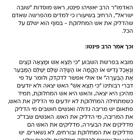
האדמו"ר הרב יאשיהו פינטו, ראש מוסדות "שובה
ישראל", הרחיב בשיעורו כי למדים מהפרשה שאדם
שהדליק את אש המחלוקת - בסוף הוא ישלם על
הכל.
וכך אמר הרב פינטו:
מובא בפרשת השבוע "כִּי תֵצֵא אֵשׁ וּמָצְאָה קֹצִים
וְנֶאֱכַל גָּדִישׁ אוֹ הַקָּמָה אוֹ הַשָּׂדֶה שַׁלֵּם יְשַׁלֵּם הַמַּבְעִר
אֶת הַבְּעֵרָה" אז אולי אפשר לדקדק ולומר על פי
דברי רבותינו "כִּי תֵצֵא אֵשׁ" האש יצאה ולא יודעים
מהיכן היא יצאה, והאש היא אש המחלוקת, תמיד
כשמתחילה המחלוקת לא יודעים מי הדליק את האש,
פתאום יש מריבה גדולה ואנשים חושבים מי הדליק
את המריבה, מי הדליק את האש. האנשים שבד"כ
מדליקים את הבעירה, מדליקים את האש הם
מדליקים את המחלוקת ובורחים, לא נשארים. יש