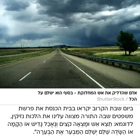
אדם שהדליק את אש המחלוקת - בסוף הוא ישלם על
/
הכל
ShutterStock
ביום שבת הקרוב יקראו בבית הכנסת את פרשת
משפטים שבה התורה מצווה עלינו את הלכות נזיקין,
לדוגמא: תֵצֵא אֵשׁ וּמָצְאָה קֹצִים וְנֶאֱכַל גָּדִישׁ אוֹ הַקָּמָה
אוֹ הַשָּׂדֶה שַׁלֵּם יְשַׁלֵּם הַמַּבְעִר אֶת הַבְּעֵרָה".