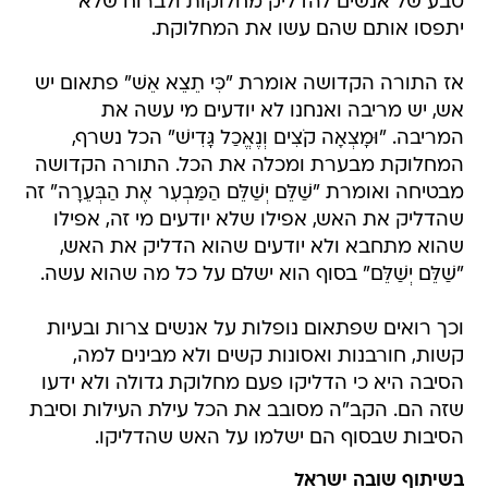
טבע של אנשים להדליק מחלוקות ולברוח שלא
יתפסו אותם שהם עשו את המחלוקת.
אז התורה הקדושה אומרת "כִּי תֵצֵא אֵשׁ" פתאום יש
אש, יש מריבה ואנחנו לא יודעים מי עשה את
המריבה. "וּמָצְאָה קֹצִים וְנֶאֱכַל גָּדִישׁ" הכל נשרף,
המחלוקת מבערת ומכלה את הכל. התורה הקדושה
מבטיחה ואומרת "שַׁלֵּם יְשַׁלֵּם הַמַּבְעִר אֶת הַבְּעֵרָה" זה
שהדליק את האש, אפילו שלא יודעים מי זה, אפילו
שהוא מתחבא ולא יודעים שהוא הדליק את האש,
"שַׁלֵּם יְשַׁלֵּם" בסוף הוא ישלם על כל מה שהוא עשה.
וכך רואים שפתאום נופלות על אנשים צרות ובעיות
קשות, חורבנות ואסונות קשים ולא מבינים למה,
הסיבה היא כי הדליקו פעם מחלוקת גדולה ולא ידעו
שזה הם. הקב"ה מסובב את הכל עילת העילות וסיבת
הסיבות שבסוף הם ישלמו על האש שהדליקו.
בשיתוף שובה ישראל