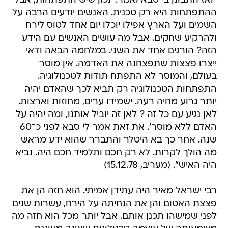
"ואז התבונן בי סבא ואמר: 'נכון שיש התפתחות, אבל
ההתפתחות היא רק טכנית. האנשים יודעים הרבה על
השמים ועל הארץ אפילו יוכלו יום אחד לטוס לירח
ולהרקיע שחקים. אבל מה עושים האנשים עם הידע
הזה? הורגים אחד את השני. במלחמה הבאה ודאי
ייצרו פצצות שתפצחנה את האדמה. אין מוסר
בעולם, והמוסר לא התפתח תודות לטכנולוגיה.
התפתחות הטכנולוגיה רק תביא לכך שהאדם יהיה
יותר גרוע מחיה רעה. ישמידו ערים, מחוזות וארצות.
לאן נגיע עם כל זה ? לאן זה יוביל אותנו, ומה יהיה על
האדם ללא מוסר'. את זאת אמר לי סבא לפני כ־60
שנה. אחר כך בא היטלר והתברר שהוא ידע מראש
מה הולך לקרות. לא רק חכם ותלמיד חכם היה. נביא
היה האיש". (מעריב, 15.12.78)
רבי ישראל מאיר היה עתידן אמיתי. הוא חזה הן את
פצצת האטום והן את הנחיתה על הירח, עשרות שנים
לפני שמישהו תכנן אותם. אבל יותר מכל הוא חזה מה