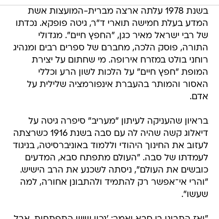
בשנת 1978 עלתה ארצה מברית-המועצות אשת
המדע בעלת חמישה תוארי ד"ר, גיטה פופקא. נכדתו
של רבי ישראל מאיר כגן, "החפץ חיים". מגדולי
התורה, פוסק הלכה, מחברם של ספרים רבים ומנהיג
רוחני בולט במזרח אירופה. מי שחתום על יצירת
המופת "חפץ חיים" על הלכות לשון הרע וכללי
האסור והמותר בהעברת אינפורמציה שלילית על
אדם.
בראיון שהעניקה לעיתון "מעריב" סיפרה גיטה על
דיאלוג קשה שהיה לה עם סבה בשנת 1916 כשרצתה
לעזוב את החינוך היהודי וללמוד באוניברסיטה, בניגוד
לעמדתו של סבה. "העולם מתפתח סבא, המדעים
כובשים את העולם", ניסתה לשכנע את הרב הישיש.
"והרי אי־אפשר רק להתמיד ולהתבונן אחורה, למה
שעשו".